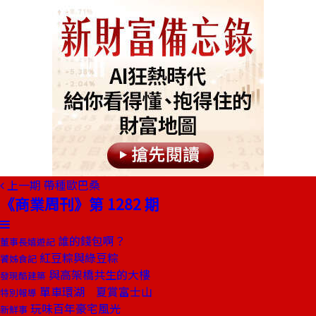
上一期
帶種歐巴桑
《商業周刊》第 1282 期
誰的錢包啊？
董事長嬉遊記
紅豆粽與綠豆粽
饕姊食記
與高架橋共生的大樓
發現酷建築
單車環湖 夏賞富士山
特別報導
玩味百年豪宅風光
新鮮事