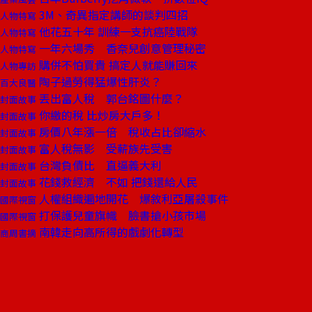
3M、奇異指定講師的談判四招
人物特寫
他花五十年 訓練一支抗癌陸戰隊
人物特寫
一年六場秀 香奈兒創意管理秘密
人物特寫
購併不怕買貴 搞定人就能賺回來
人物專訪
陶子過勞得猛爆性肝炎？
百大良醫
丟出富人稅 郭台銘圖什麼？
封面故事
你繳的稅 比炒房大戶多！
封面故事
房價八年漲一倍 稅收占比卻縮水
封面故事
富人稅無影 受薪族先受害
封面故事
台灣負債比 直逼義大利
封面故事
花錢救經濟 不如 把錢還給人民
封面故事
人權組織遍地開花 爆敘利亞屠殺事件
國際視窗
打保護兒童旗幟 臉書搶小孩市場
國際視窗
南韓走向高所得的戲劇化轉型
商周書摘