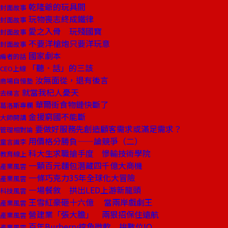
乾隆爺的玩具間
封面故事
玩物喪志終成鐵律
封面故事
愛之入骨 玩殘國寶
封面故事
不要洋槍炮只要洋玩意
封面故事
國家劇本
編者的話
「聽．話」的三該
CEO上線
汝無面從，退有後言
商場自慢塾
就當我杞人憂天
去梯言
華爾街食物鏈快斷了
葛洛斯專欄
金援窮國不能斷
大師開講
要做好服務先創造顧客需求或滿足需求？
管理相對論
用價格分勝負——論競爭（二）
童言識李
科大生求職搶手度 慘輸技術學院
教育線上
一顆百元麵包潛藏四千億大商機
產業風雲
一條巧克力35年全球化大冒險
產業風雲
一場餐敘 拱出LED上游新龍頭
科技風雲
王雪紅豪砸十六億 當兩岸戲劇王
產業風雲
營建業「張大膽」 兩狠招保住遠航
產業風雲
百年Burberry挖角微軟 拚數位IQ
產業風雲