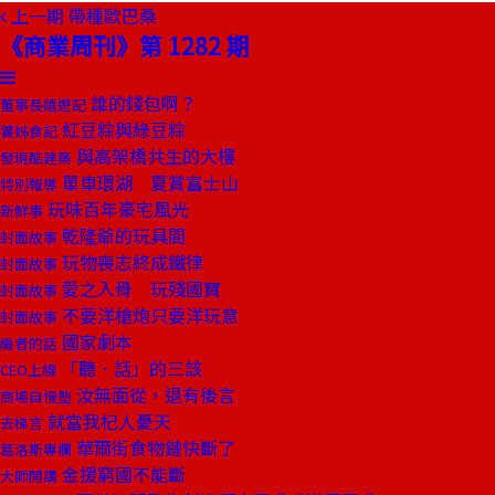
上一期
帶種歐巴桑
《商業周刊》第 1282 期
誰的錢包啊？
董事長嬉遊記
紅豆粽與綠豆粽
饕姊食記
與高架橋共生的大樓
發現酷建築
單車環湖 夏賞富士山
特別報導
玩味百年豪宅風光
新鮮事
乾隆爺的玩具間
封面故事
玩物喪志終成鐵律
封面故事
愛之入骨 玩殘國寶
封面故事
不要洋槍炮只要洋玩意
封面故事
國家劇本
編者的話
「聽．話」的三該
CEO上線
汝無面從，退有後言
商場自慢塾
就當我杞人憂天
去梯言
華爾街食物鏈快斷了
葛洛斯專欄
金援窮國不能斷
大師開講