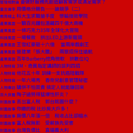
要做好服務先創造顧客需求或滿足需求？
管理相對論
用價格分勝負——論競爭（二）
童言識李
科大生求職搶手度 慘輸技術學院
教育線上
一顆百元麵包潛藏四千億大商機
產業風雲
一條巧克力35年全球化大冒險
產業風雲
一場餐敘 拱出LED上游新龍頭
科技風雲
王雪紅豪砸十六億 當兩岸戲劇王
產業風雲
營建業「張大膽」 兩狠招保住遠航
產業風雲
百年Burberry挖角微軟 拚數位IQ
產業風雲
3M、奇異指定講師的談判四招
人物特寫
他花五十年 訓練一支抗癌陸戰隊
人物特寫
一年六場秀 香奈兒創意管理秘密
人物特寫
購併不怕買貴 搞定人就能賺回來
人物專訪
陶子過勞得猛爆性肝炎？
百大良醫
丟出富人稅 郭台銘圖什麼？
封面故事
你繳的稅 比炒房大戶多！
封面故事
房價八年漲一倍 稅收占比卻縮水
封面故事
富人稅無影 受薪族先受害
封面故事
台灣負債比 直逼義大利
封面故事