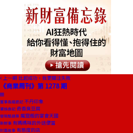
上一期
比起成功，我更關注失敗
《商業周刊》第 1278 期
不丹印象
董事長嬉遊記
奇香臭豆腐
饕姊食記
魔窟般的宴會天國
發現酷建築
有媽媽味的外送便當
新鮮事
有態度的店
封面故事