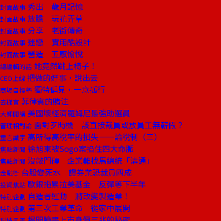
秀出 歲月記憶
封面故事
放膽 玩花弄草
封面故事
分享 老街傳奇
封面故事
迷戀 實用酷設計
封面故事
營造 五感愉悅
封面故事
她竟然跳上椅子！
總編輯的話
把做的好事，說出去
CEO上線
獨特偏見，一意孤行
商場自慢塾
菲律賓的賭注
去梯言
美國壞經濟羅姆尼最強助選員
大師開講
面對歹時機 該直接裁員或放員工無薪假？
管理相對論
高所得高稅率的損失——論稅制（三）
童言識李
徐旭東被Sogo案掐住四大命脈
焦點新聞
沒敲門磚 企業難找馬總統「溝通」
焦點新聞
台股變死水 證券業恐裁員四成
金融街
歐銀拖累拉美基金 反彈等下半年
投資焦點
自造者運動 將改變製造業！
特別企劃
第三次工業革命 從家中展開
特別企劃
揭開臉書上市身價三兆的秘密
科技風雲