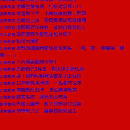
中輟生董事長 打造垃圾界7-11
產業風雲
從盲點下手 小機車廠迎戰三巨頭
產業風雲
台戲攻上海 票價貴兩成照樣爆棚
產業風雲
拋開獨行俠性格 成就自我與他人
人物特寫
孫燕姿懷孕能吃生魚片嗎？
百大良醫
私校大爆炸
封面故事
從教改擁護者變私校生家長 「那一夜， 我痛哭一整
封面故事
晚⋯⋯」
小六開始衝刺大學！
封面故事
先問自己3件事 再送孩子進私校
封面故事
扯！我們納稅補貼富家子上私校
封面故事
12年國教免學費 一點都不公平
封面故事
南韓教改38年 走回菁英教育
封面故事
歐美名校 狀元未必吃香
封面故事
外國人瘋學 救了弱勢阿拉伯語
國際視窗
領導學之父 讓窮校起死回生
商周書摘