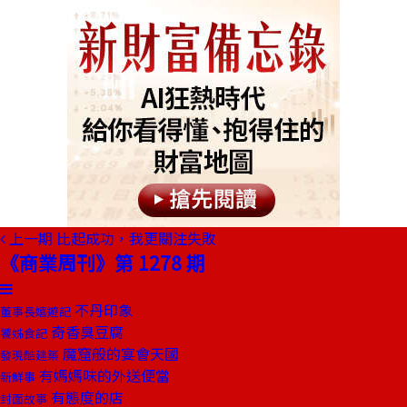
上一期
比起成功，我更關注失敗
《商業周刊》第 1278 期
不丹印象
董事長嬉遊記
奇香臭豆腐
饕姊食記
魔窟般的宴會天國
發現酷建築
有媽媽味的外送便當
新鮮事
有態度的店
封面故事