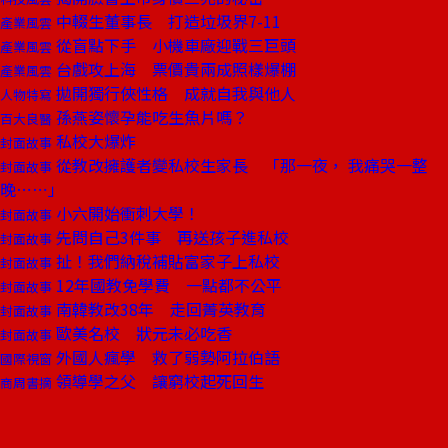
中輟生董事長 打造垃圾界7-11
產業風雲
從盲點下手 小機車廠迎戰三巨頭
產業風雲
台戲攻上海 票價貴兩成照樣爆棚
產業風雲
拋開獨行俠性格 成就自我與他人
人物特寫
孫燕姿懷孕能吃生魚片嗎？
百大良醫
私校大爆炸
封面故事
從教改擁護者變私校生家長 「那一夜， 我痛哭一整
封面故事
晚⋯⋯」
小六開始衝刺大學！
封面故事
先問自己3件事 再送孩子進私校
封面故事
扯！我們納稅補貼富家子上私校
封面故事
12年國教免學費 一點都不公平
封面故事
南韓教改38年 走回菁英教育
封面故事
歐美名校 狀元未必吃香
封面故事
外國人瘋學 救了弱勢阿拉伯語
國際視窗
領導學之父 讓窮校起死回生
商周書摘