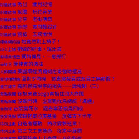
秀出 歲月記憶
封面故事
放膽 玩花弄草
封面故事
分享 老街傳奇
封面故事
迷戀 實用酷設計
封面故事
營造 五感愉悅
封面故事
她竟然跳上椅子！
總編輯的話
把做的好事，說出去
CEO上線
獨特偏見，一意孤行
商場自慢塾
菲律賓的賭注
去梯言
美國壞經濟羅姆尼最強助選員
大師開講
面對歹時機 該直接裁員或放員工無薪假？
管理相對論
高所得高稅率的損失——論稅制（三）
童言識李
徐旭東被Sogo案掐住四大命脈
焦點新聞
沒敲門磚 企業難找馬總統「溝通」
焦點新聞
台股變死水 證券業恐裁員四成
金融街
歐銀拖累拉美基金 反彈等下半年
投資焦點
自造者運動 將改變製造業！
特別企劃
第三次工業革命 從家中展開
特別企劃
揭開臉書上市身價三兆的秘密
科技風雲