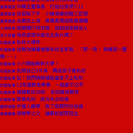
中輟生董事長 打造垃圾界7-11
產業風雲
從盲點下手 小機車廠迎戰三巨頭
產業風雲
台戲攻上海 票價貴兩成照樣爆棚
產業風雲
拋開獨行俠性格 成就自我與他人
人物特寫
孫燕姿懷孕能吃生魚片嗎？
百大良醫
私校大爆炸
封面故事
從教改擁護者變私校生家長 「那一夜， 我痛哭一整
封面故事
晚⋯⋯」
小六開始衝刺大學！
封面故事
先問自己3件事 再送孩子進私校
封面故事
扯！我們納稅補貼富家子上私校
封面故事
12年國教免學費 一點都不公平
封面故事
南韓教改38年 走回菁英教育
封面故事
歐美名校 狀元未必吃香
封面故事
外國人瘋學 救了弱勢阿拉伯語
國際視窗
領導學之父 讓窮校起死回生
商周書摘