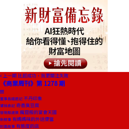
上一期
比起成功，我更關注失敗
《商業周刊》第 1278 期
不丹印象
董事長嬉遊記
奇香臭豆腐
饕姊食記
魔窟般的宴會天國
發現酷建築
有媽媽味的外送便當
新鮮事
有態度的店
封面故事