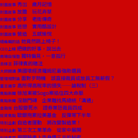
秀出 歲月記憶
封面故事
放膽 玩花弄草
封面故事
分享 老街傳奇
封面故事
迷戀 實用酷設計
封面故事
營造 五感愉悅
封面故事
她竟然跳上椅子！
總編輯的話
把做的好事，說出去
CEO上線
獨特偏見，一意孤行
商場自慢塾
菲律賓的賭注
去梯言
美國壞經濟羅姆尼最強助選員
大師開講
面對歹時機 該直接裁員或放員工無薪假？
管理相對論
高所得高稅率的損失——論稅制（三）
童言識李
徐旭東被Sogo案掐住四大命脈
焦點新聞
沒敲門磚 企業難找馬總統「溝通」
焦點新聞
台股變死水 證券業恐裁員四成
金融街
歐銀拖累拉美基金 反彈等下半年
投資焦點
自造者運動 將改變製造業！
特別企劃
第三次工業革命 從家中展開
特別企劃
揭開臉書上市身價三兆的秘密
科技風雲