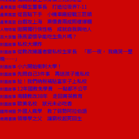
中輟生董事長 打造垃圾界7-11
產業風雲
從盲點下手 小機車廠迎戰三巨頭
產業風雲
台戲攻上海 票價貴兩成照樣爆棚
產業風雲
拋開獨行俠性格 成就自我與他人
人物特寫
孫燕姿懷孕能吃生魚片嗎？
百大良醫
私校大爆炸
封面故事
從教改擁護者變私校生家長 「那一夜， 我痛哭一整
封面故事
晚⋯⋯」
小六開始衝刺大學！
封面故事
先問自己3件事 再送孩子進私校
封面故事
扯！我們納稅補貼富家子上私校
封面故事
12年國教免學費 一點都不公平
封面故事
南韓教改38年 走回菁英教育
封面故事
歐美名校 狀元未必吃香
封面故事
外國人瘋學 救了弱勢阿拉伯語
國際視窗
領導學之父 讓窮校起死回生
商周書摘