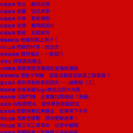
秀出 歲月記憶
封面故事
放膽 玩花弄草
封面故事
分享 老街傳奇
封面故事
迷戀 實用酷設計
封面故事
營造 五感愉悅
封面故事
她竟然跳上椅子！
總編輯的話
把做的好事，說出去
CEO上線
獨特偏見，一意孤行
商場自慢塾
菲律賓的賭注
去梯言
美國壞經濟羅姆尼最強助選員
大師開講
面對歹時機 該直接裁員或放員工無薪假？
管理相對論
高所得高稅率的損失——論稅制（三）
童言識李
徐旭東被Sogo案掐住四大命脈
焦點新聞
沒敲門磚 企業難找馬總統「溝通」
焦點新聞
台股變死水 證券業恐裁員四成
金融街
歐銀拖累拉美基金 反彈等下半年
投資焦點
自造者運動 將改變製造業！
特別企劃
第三次工業革命 從家中展開
特別企劃
揭開臉書上市身價三兆的秘密
科技風雲