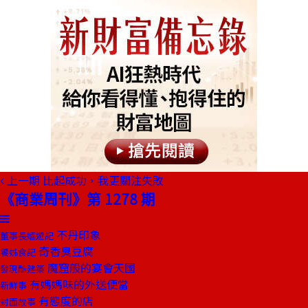
上一期
比起成功，我更關注失敗
《商業周刊》第 1278 期
不丹印象
董事長嬉遊記
奇香臭豆腐
饕姊食記
魔窟般的宴會天國
發現酷建築
有媽媽味的外送便當
新鮮事
有態度的店
封面故事