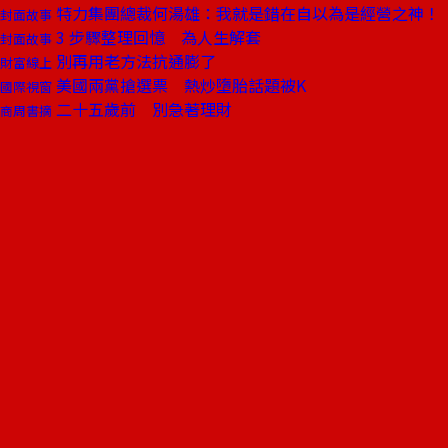
特力集團總裁何湯雄：我就是錯在自以為是經營之神！
封面故事
3 步驟整理回憶 為人生解套
封面故事
別再用老方法抗通膨了
財富線上
美國兩黨搶選票 熱炒墮胎話題被K
國際視窗
二十五歲前 別急著理財
商周書摘