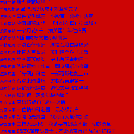
聯準會該收傘了
大師開講
品牌深度與成本效益孰先？
管理相對論
辜仲瑩併凱基 小股東「公投」決定
焦點人物
物價飆漲年代 「小錢存摺」逆轉勝！
投資焦點
一家月花5千 換英國半年住宿費
投資焦點
5種理財好物把小錢養胖
投資焦點
專賺百倍報酬 創投孤狼首度曝光
科技風雲
比巨大更會賺 美利達全靠「加盟」
產業風雲
金融菁英憨勁 拚出首輛電動巴士
產業風雲
險被賣掉工作室 翻身福斯小金雞
產業風雲
「身價」可估 一部電影也能上市
產業風雲
台資柬國掛牌 游牧台商跑第一
人物特寫
這群環保嬉皮 迫使美中政策轉彎
商周話題
腦外傷一定要測顱內壓？
百大良醫
寫給17歲自己的一封信
封面故事
一位精神科名醫 最赤裸告白
封面故事
打開時光寶盒 找到百人幫你加油
封面故事
主持天后小S：永遠要有16歲不顧一切的勇氣
封面故事
85度C董座吳政學：不要拋棄自己內心的好孩子
封面故事