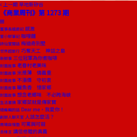
上一期
旱地新矽谷
《商業周刊》第 1273 期
感激
董事長嬉遊記
咖哩麵
嘗小鮮筆記
梅迪奇別墅
詩仙堂閒話
巧奪天工 神話之島
世界超旅行
三位冠軍為你煮咖啡
新鮮事
老眷村老美味
封面故事
米漿薄 情義重
封面故事
不漲價 守初衷
封面故事
曬魚香 憶家鄉
封面故事
想念老鄉味 不必跨海峽
封面故事
家鄉菜就是傳家寶
生活書摘
Dear me，我愛你！
總編輯的話
人該怎麼活？
創辦人聊天室
可罵與可殺
商場自慢塾
講信修睦的真義
去梯言