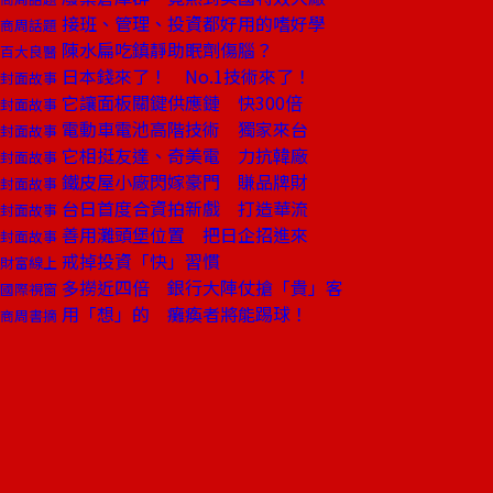
接班、管理、投資都好用的嗜好學
商周話題
陳水扁吃鎮靜助眠劑傷腦？
百大良醫
日本錢來了！ No.1技術來了！
封面故事
它讓面板關鍵供應鏈 快300倍
封面故事
電動車電池高階技術 獨家來台
封面故事
它相挺友達、奇美電 力抗韓廠
封面故事
鐵皮屋小廠閃嫁豪門 賺品牌財
封面故事
台日首度合資拍新戲 打造華流
封面故事
善用灘頭堡位置 把日企招進來
封面故事
戒掉投資「快」習慣
財富線上
多撈近四倍 銀行大陣仗搶「貴」客
國際視窗
用「想」的 癱瘓者將能踢球！
商周書摘