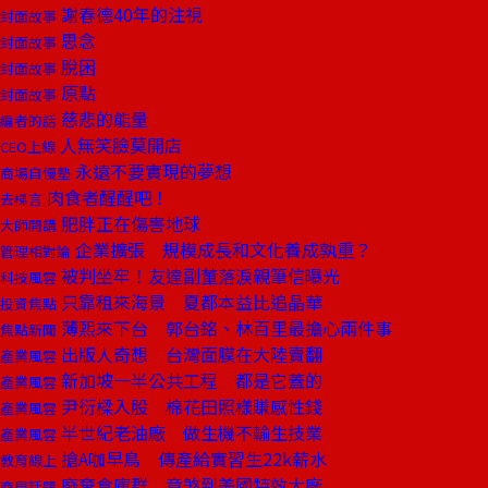
謝春德40年的注視
封面故事
思念
封面故事
脫困
封面故事
原點
封面故事
慈悲的能量
編者的話
人無笑臉莫開店
CEO上線
永遠不要實現的夢想
商場自慢塾
肉食者醒醒吧！
去梯言
肥胖正在傷害地球
大師開講
企業擴張 規模成長和文化養成孰重？
管理相對論
被判坐牢！友達副董落淚親筆信曝光
科技風雲
只靠租來海景 夏都本益比追晶華
投資焦點
薄熙來下台 郭台銘、林百里最擔心兩件事
焦點新聞
出版人奇想 台灣面膜在大陸賣翻
產業風雲
新加坡一半公共工程 都是它蓋的
產業風雲
尹衍樑入股 棉花田照樣賺感性錢
產業風雲
半世紀老油廠 做生機不輸生技業
產業風雲
搶A咖早鳥 傳產給實習生22k薪水
教育線上
廢棄倉庫群 竟煞到美國特效大廠
商周話題