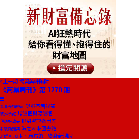
上一期
揭開美味陷阱
《商業周刊》第 1270 期
舒服不若躺著
董事長嬉遊記
烤飯糰與黑飯糰
饕姊食記
把甜蜜認養出去
拜訪好農夫
海之未來圖書館
發現酷建築
廢木、麻布袋 變身新潮牌
新鮮事