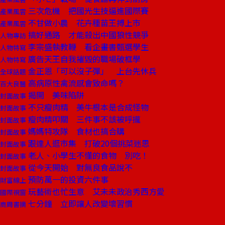
三次危機 把國光生技逼進國際賽
產業風雲
不甘做小農 花卉種苗王搏上市
產業風雲
搞好通路 才能殺出中國狼性競爭
人物專訪
李宗盛執教鞭 看企畫書甄選學生
人物特寫
廣告天王自我摧毀的職場破框學
人物特寫
金正恩「可以沒子彈」 上台先休兵
全球話題
高病原性禽流感會致命嗎？
百大良醫
揭開 美味陷阱
封面故事
不只瘦肉精 美牛根本是合成怪物
封面故事
瘦肉精叩關 三件事不該被呼攏
封面故事
媽媽特攻隊 食材也搞合購
封面故事
跟達人逛市集 打破20個挑菜迷思
封面故事
老人、小學生不懂的食物 別吃！
封面故事
從今天開始 對無良食品說不
封面故事
預防萬一的投資六件事
財富線上
玩藝術也忙生意 艾未未政治秀西方愛
國際視窗
七分鐘 立即讓人改變壞習慣
商周書摘