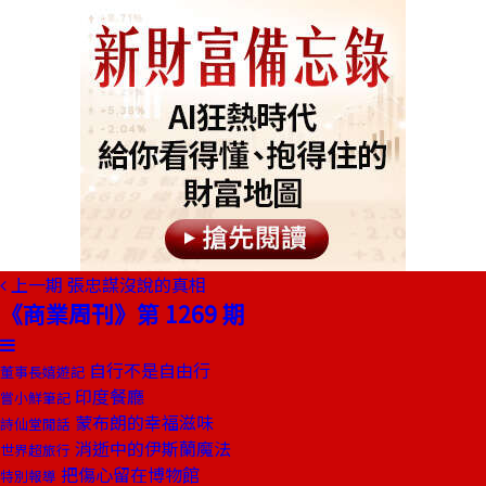
上一期
張忠謀沒說的真相
《商業周刊》第 1269 期
自行不是自由行
董事長嬉遊記
印度餐廳
嘗小鮮筆記
蒙布朗的幸福滋味
詩仙堂閒話
消逝中的伊斯蘭魔法
世界超旅行
把傷心留在博物館
特別報導