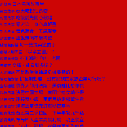
日本名陶故事屋
新鮮事
春天吃悅性食物
封面故事
吃飯前先開心歌唱
封面故事
零污染 身心真輕盈
封面故事
舞色蔬食 五感饗受
封面故事
誰說無肉不能盡歡
封面故事
每一雙提菜籃的手
總編輯的話
「以孝立國」？
創辦人聊天室
不正派的「好」老闆
商場自慢塾
交棒，能看到多遠？
去梯言
不是政治領袖讓危機蔓延的！
大師開講
拚長期動能 沒有家族的家族企業可行嗎？
管理相對論
債券大師丹法斯：美復甦比想像快
全球話題
決勝中國主場 蔡明介這仗輸不得
科技風雲
連接器小廠 兩個月搶走郭董生意
科技風雲
鴻海談定億元訂單秘密基地
產業風雲
台股第二季拉回 下半年攻九千點
投資焦點
布局四大產業高股利股 現正便宜
投資焦點
「小七」戰場 從餐廳再伸到廚房
產業風雲