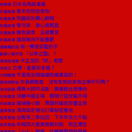
日本名陶故事屋
新鮮事
春天吃悅性食物
封面故事
吃飯前先開心歌唱
封面故事
零污染 身心真輕盈
封面故事
舞色蔬食 五感饗受
封面故事
誰說無肉不能盡歡
封面故事
每一雙提菜籃的手
總編輯的話
「以孝立國」？
創辦人聊天室
不正派的「好」老闆
商場自慢塾
交棒，能看到多遠？
去梯言
不是政治領袖讓危機蔓延的！
大師開講
拚長期動能 沒有家族的家族企業可行嗎？
管理相對論
債券大師丹法斯：美復甦比想像快
全球話題
決勝中國主場 蔡明介這仗輸不得
科技風雲
連接器小廠 兩個月搶走郭董生意
科技風雲
鴻海談定億元訂單秘密基地
產業風雲
台股第二季拉回 下半年攻九千點
投資焦點
布局四大產業高股利股 現正便宜
投資焦點
「小七」戰場 從餐廳再伸到廚房
產業風雲