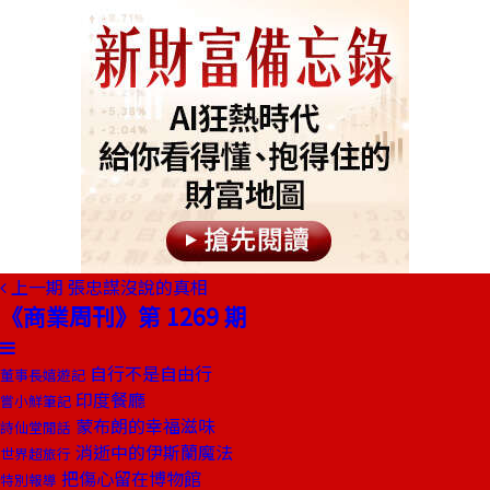
上一期
張忠謀沒說的真相
《商業周刊》第 1269 期
自行不是自由行
董事長嬉遊記
印度餐廳
嘗小鮮筆記
蒙布朗的幸福滋味
詩仙堂閒話
消逝中的伊斯蘭魔法
世界超旅行
把傷心留在博物館
特別報導