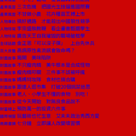
三次危機 把國光生技逼進國際賽
產業風雲
不甘做小農 花卉種苗王搏上市
產業風雲
搞好通路 才能殺出中國狼性競爭
人物專訪
李宗盛執教鞭 看企畫書甄選學生
人物特寫
廣告天王自我摧毀的職場破框學
人物特寫
金正恩「可以沒子彈」 上台先休兵
全球話題
高病原性禽流感會致命嗎？
百大良醫
揭開 美味陷阱
封面故事
不只瘦肉精 美牛根本是合成怪物
封面故事
瘦肉精叩關 三件事不該被呼攏
封面故事
媽媽特攻隊 食材也搞合購
封面故事
跟達人逛市集 打破20個挑菜迷思
封面故事
老人、小學生不懂的食物 別吃！
封面故事
從今天開始 對無良食品說不
封面故事
預防萬一的投資六件事
財富線上
玩藝術也忙生意 艾未未政治秀西方愛
國際視窗
七分鐘 立即讓人改變壞習慣
商周書摘