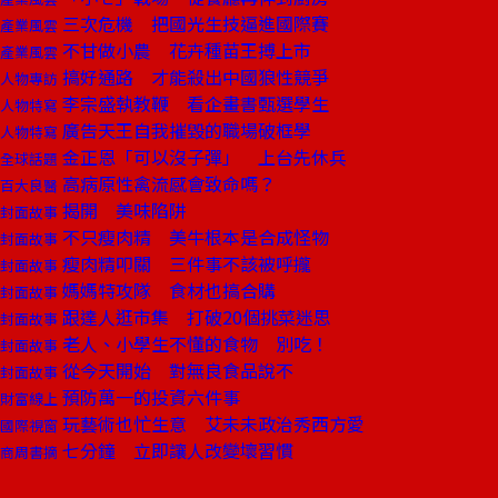
三次危機 把國光生技逼進國際賽
產業風雲
不甘做小農 花卉種苗王搏上市
產業風雲
搞好通路 才能殺出中國狼性競爭
人物專訪
李宗盛執教鞭 看企畫書甄選學生
人物特寫
廣告天王自我摧毀的職場破框學
人物特寫
金正恩「可以沒子彈」 上台先休兵
全球話題
高病原性禽流感會致命嗎？
百大良醫
揭開 美味陷阱
封面故事
不只瘦肉精 美牛根本是合成怪物
封面故事
瘦肉精叩關 三件事不該被呼攏
封面故事
媽媽特攻隊 食材也搞合購
封面故事
跟達人逛市集 打破20個挑菜迷思
封面故事
老人、小學生不懂的食物 別吃！
封面故事
從今天開始 對無良食品說不
封面故事
預防萬一的投資六件事
財富線上
玩藝術也忙生意 艾未未政治秀西方愛
國際視窗
七分鐘 立即讓人改變壞習慣
商周書摘