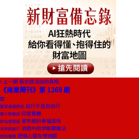
上一期
張忠謀沒說的真相
《商業周刊》第 1269 期
自行不是自由行
董事長嬉遊記
印度餐廳
嘗小鮮筆記
蒙布朗的幸福滋味
詩仙堂閒話
消逝中的伊斯蘭魔法
世界超旅行
把傷心留在博物館
特別報導