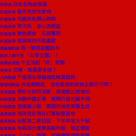
日本名陶故事屋
新鮮事
春天吃悅性食物
封面故事
吃飯前先開心歌唱
封面故事
零污染 身心真輕盈
封面故事
舞色蔬食 五感饗受
封面故事
誰說無肉不能盡歡
封面故事
每一雙提菜籃的手
總編輯的話
「以孝立國」？
創辦人聊天室
不正派的「好」老闆
商場自慢塾
交棒，能看到多遠？
去梯言
不是政治領袖讓危機蔓延的！
大師開講
拚長期動能 沒有家族的家族企業可行嗎？
管理相對論
債券大師丹法斯：美復甦比想像快
全球話題
決勝中國主場 蔡明介這仗輸不得
科技風雲
連接器小廠 兩個月搶走郭董生意
科技風雲
鴻海談定億元訂單秘密基地
產業風雲
台股第二季拉回 下半年攻九千點
投資焦點
布局四大產業高股利股 現正便宜
投資焦點
「小七」戰場 從餐廳再伸到廚房
產業風雲