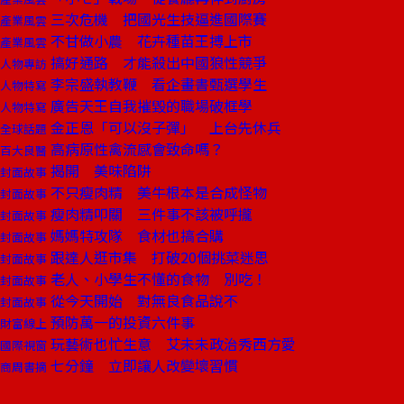
三次危機 把國光生技逼進國際賽
產業風雲
不甘做小農 花卉種苗王搏上市
產業風雲
搞好通路 才能殺出中國狼性競爭
人物專訪
李宗盛執教鞭 看企畫書甄選學生
人物特寫
廣告天王自我摧毀的職場破框學
人物特寫
金正恩「可以沒子彈」 上台先休兵
全球話題
高病原性禽流感會致命嗎？
百大良醫
揭開 美味陷阱
封面故事
不只瘦肉精 美牛根本是合成怪物
封面故事
瘦肉精叩關 三件事不該被呼攏
封面故事
媽媽特攻隊 食材也搞合購
封面故事
跟達人逛市集 打破20個挑菜迷思
封面故事
老人、小學生不懂的食物 別吃！
封面故事
從今天開始 對無良食品說不
封面故事
預防萬一的投資六件事
財富線上
玩藝術也忙生意 艾未未政治秀西方愛
國際視窗
七分鐘 立即讓人改變壞習慣
商周書摘