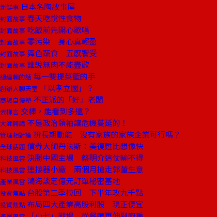
日本名陶故事屋
新鮮事
春天吃悅性食物
封面故事
吃飯前先開心歌唱
封面故事
零污染 身心真輕盈
封面故事
舞色蔬食 五感饗受
封面故事
誰說無肉不能盡歡
封面故事
每一雙提菜籃的手
總編輯的話
「以孝立國」？
創辦人聊天室
不正派的「好」老闆
商場自慢塾
交棒，能看到多遠？
去梯言
不是政治領袖讓危機蔓延的！
大師開講
拚長期動能 沒有家族的家族企業可行嗎？
管理相對論
債券大師丹法斯：美復甦比想像快
全球話題
決勝中國主場 蔡明介這仗輸不得
科技風雲
連接器小廠 兩個月搶走郭董生意
科技風雲
鴻海談定億元訂單秘密基地
產業風雲
台股第二季拉回 下半年攻九千點
投資焦點
布局四大產業高股利股 現正便宜
投資焦點
「小七」戰場 從餐廳再伸到廚房
產業風雲