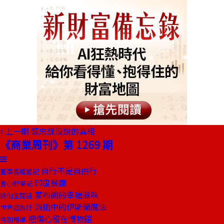
上一期
張忠謀沒說的真相
《商業周刊》第 1269 期
自行不是自由行
董事長嬉遊記
印度餐廳
嘗小鮮筆記
蒙布朗的幸福滋味
詩仙堂閒話
消逝中的伊斯蘭魔法
世界超旅行
把傷心留在博物館
特別報導