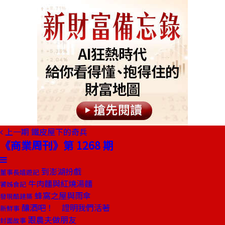
上一期
鐵皮屋下的奇兵
《商業周刊》第 1268 期
到澎湖扮戲
董事長嬉遊記
牛肉麵與紅燒湯麵
饕姊食記
蜂窩之屋與雨傘
發現酷建築
釀酒吧！ 證明我們活著
新鮮事
跟農夫做朋友
封面故事