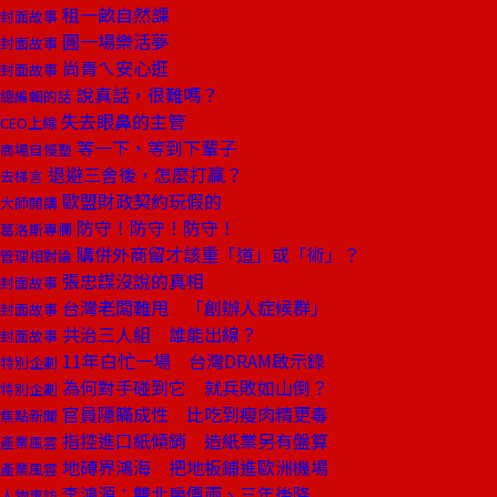
租一畝自然課
封面故事
圓一場樂活夢
封面故事
尚青ㄟ安心逛
封面故事
說真話，很難嗎？
總編輯的話
失去眼鼻的主管
CEO上線
等一下，等到下輩子
商場自慢塾
退避三舍後，怎麼打贏？
去梯言
歐盟財政契約玩假的
大師開講
防守！防守！防守！
葛洛斯專欄
購併外商留才該重「道」或「術」？
管理相對論
張忠謀沒說的真相
封面故事
台灣老闆難甩 「創辦人症候群」
封面故事
共治三人組 誰能出線？
封面故事
11年白忙一場 台灣DRAM啟示錄
特別企劃
為何對手碰到它 就兵敗如山倒？
特別企劃
官員隱瞞成性 比吃到瘦肉精更毒
焦點新聞
指控進口紙傾銷 造紙業另有盤算
產業風雲
地磚界鴻海 把地板鋪進歐洲機場
產業風雲
李鴻源：雙北房價兩、三年後降
人物專訪