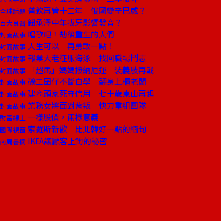
普欽再管十二年 俄國變辛巴威？
全球話題
鈕承澤中年拔牙影響發音？
百大良醫
唱歌吧！劫後重生的人們
封面故事
人生可以 再勇敢一點！
封面故事
報業大老征服海泳 找回職場鬥志
封面故事
「超馬」媽媽接納厄運 裝義肢再戰
封面故事
礦工囝仔不斷自學 翻身上櫃老闆
封面故事
建商頭家死守信用 七十歲東山再起
封面故事
業務女將面對背叛 快刀重組團隊
封面故事
一樣股價，兩樣意義
財富線上
索羅斯新歡 比北韓好一點的緬甸
國際視窗
IKEA讓顧客上鉤的秘密
商周書摘