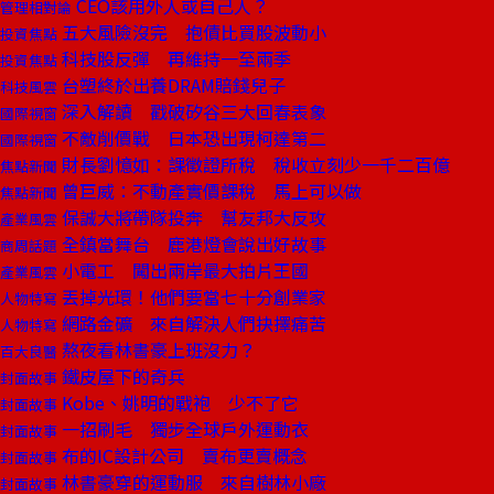
CEO該用外人或自己人？
管理相對論
五大風險沒完 抱債比買股波動小
投資焦點
科技股反彈 再維持一至兩季
投資焦點
台塑終於出養DRAM賠錢兒子
科技風雲
深入解讀 戳破矽谷三大回春表象
國際視窗
不敵削價戰 日本恐出現柯達第二
國際視窗
財長劉憶如：課徵證所稅 稅收立刻少一千二百億
焦點新聞
曾巨威：不動產實價課稅 馬上可以做
焦點新聞
保誠大將帶隊投奔 幫友邦大反攻
產業風雲
全鎮當舞台 鹿港燈會說出好故事
商周話題
小電工 闖出兩岸最大拍片王國
產業風雲
丟掉光環！他們要當七十分創業家
人物特寫
網路金礦 來自解決人們抉擇痛苦
人物特寫
熬夜看林書豪上班沒力？
百大良醫
鐵皮屋下的奇兵
封面故事
Kobe、姚明的戰袍 少不了它
封面故事
一招刷毛 獨步全球戶外運動衣
封面故事
布的IC設計公司 賣布更賣概念
封面故事
林書豪穿的運動服 來自樹林小廠
封面故事