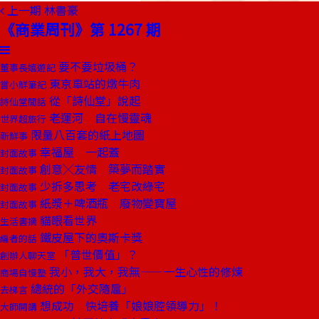
上一期
林書豪
《商業周刊》第 1267 期
要不要垃圾桶？
董事長嬉遊記
東京車站的燉牛肉
嘗小鮮筆記
從「詩仙堂」說起
詩仙堂閒話
老運河 自在慢靈魂
世界超旅行
限量八百套的紙上地圖
新鮮事
幸福屋 一起蓋
封面故事
創意╳友情 築夢而踏實
封面故事
少拆多思考 老宅改綠宅
封面故事
紙漿＋啤酒瓶 廢物變寶屋
封面故事
貓眼看世界
生活書摘
鐵皮屋下的奧斯卡獎
編者的話
「普世價值」？
創辦人聊天室
我小，我大，我無——一生心性的修煉
商場自慢塾
總統的「外交隨扈」
去梯言
想成功 快培養「娘娘腔領導力」！
大師開講