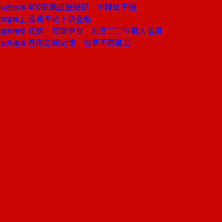
400家鐵皮屋絕招 中韓比不過
封面故事
投資不必十項全能
財富線上
花旗、荷銀爭食 利息三○％窮人信貸
國際視窗
善用空間記憶 包準不再健忘
商周書摘