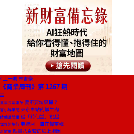
上一期
林書豪
《商業周刊》第 1267 期
要不要垃圾桶？
董事長嬉遊記
東京車站的燉牛肉
嘗小鮮筆記
從「詩仙堂」說起
詩仙堂閒話
老運河 自在慢靈魂
世界超旅行
限量八百套的紙上地圖
新鮮事