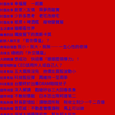
幸福屋 一起蓋
封面故事
創意╳友情 築夢而踏實
封面故事
少拆多思考 老宅改綠宅
封面故事
紙漿＋啤酒瓶 廢物變寶屋
封面故事
貓眼看世界
生活書摘
鐵皮屋下的奧斯卡獎
編者的話
「普世價值」？
創辦人聊天室
我小，我大，我無——一生心性的修煉
商場自慢塾
總統的「外交隨扈」
去梯言
想成功 快培養「娘娘腔領導力」！
大師開講
CEO該用外人或自己人？
管理相對論
五大風險沒完 抱債比買股波動小
投資焦點
科技股反彈 再維持一至兩季
投資焦點
台塑終於出養DRAM賠錢兒子
科技風雲
深入解讀 戳破矽谷三大回春表象
國際視窗
不敵削價戰 日本恐出現柯達第二
國際視窗
財長劉憶如：課徵證所稅 稅收立刻少一千二百億
焦點新聞
曾巨威：不動產實價課稅 馬上可以做
焦點新聞
保誠大將帶隊投奔 幫友邦大反攻
產業風雲