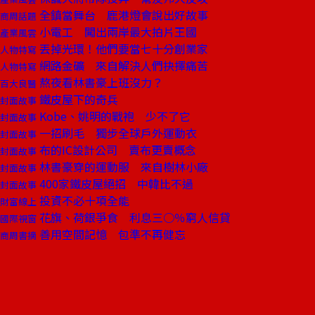
全鎮當舞台 鹿港燈會說出好故事
商周話題
小電工 闖出兩岸最大拍片王國
產業風雲
丟掉光環！他們要當七十分創業家
人物特寫
網路金礦 來自解決人們抉擇痛苦
人物特寫
熬夜看林書豪上班沒力？
百大良醫
鐵皮屋下的奇兵
封面故事
Kobe、姚明的戰袍 少不了它
封面故事
一招刷毛 獨步全球戶外運動衣
封面故事
布的IC設計公司 賣布更賣概念
封面故事
林書豪穿的運動服 來自樹林小廠
封面故事
400家鐵皮屋絕招 中韓比不過
封面故事
投資不必十項全能
財富線上
花旗、荷銀爭食 利息三○％窮人信貸
國際視窗
善用空間記憶 包準不再健忘
商周書摘