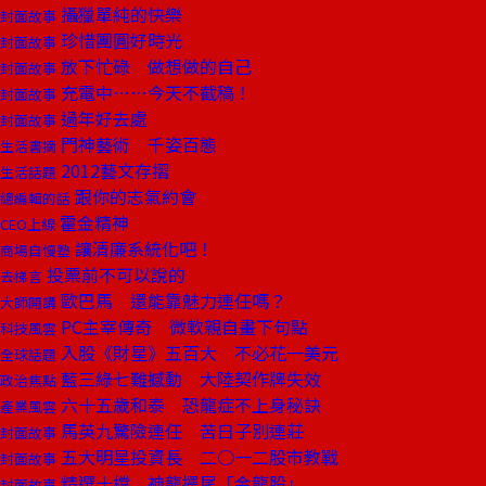
攝獵單純的快樂
封面故事
珍惜團圓好時光
封面故事
放下忙碌 做想做的自己
封面故事
充電中……今天不截稿！
封面故事
過年好去處
封面故事
門神藝術 千姿百態
生活書摘
2012藝文存摺
生活話題
跟你的志氣約會
總編輯的話
霍金精神
CEO上線
讓清廉系統化吧！
商場自慢塾
投票前不可以說的
去梯言
歐巴馬 還能靠魅力連任嗎？
大師開講
PC主宰傳奇 微軟親自畫下句點
科技風雲
入股《財星》五百大 不必花一美元
全球話題
藍三綠七難撼動 大陸契作牌失效
政治焦點
六十五歲和泰 恐龍症不上身秘訣
產業風雲
馬英九驚險連任 苦日子別連莊
封面故事
五大明星投資長 二○一二股市教戰
封面故事
精選十檔 神龍擺尾「金龍股」
封面故事