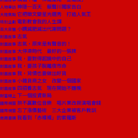
神隱一百天 賴聲川獨家告白
人物專訪
它把徵文變星光選秀 打造人氣王
大陸焦點
電影教會我的人生課
特別企劃
小嫻減肥減出代謝問題？
百大良醫
志氣
封面故事
志氣，原來是有聲音的！
封面故事
大停滯時代 最好的一張牌
封面故事
我，要對得起鏡中的自己
封面故事
我，要孩子脫離夜市命
封面故事
我，背債也要做出好貨
封面故事
小雜貨商之女 改變一個國家
封面故事
四招養志氣 現在開始不嫌晚
封面故事
下一個投資新局
財富線上
拚不贏數位音樂 唱片業改撈演唱會錢
國際視窗
忘了漲價藝術 三大企業被客戶教訓
國際視窗
我看到「赤裸裸」的索羅斯
商周書摘