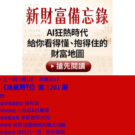
上一期
1週1招，勇闖2012
《商業周刊》第 1261 期
辦年貨
董事長嬉遊記
大白菜&白蘿蔔
饕姊食記
京都造型方塊
發現酷建築
迷倒法國總統的義式燉飯
新鮮事
送自己一個 新年犒賞
封面故事