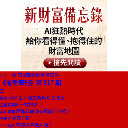
上一期
再探蔣經國身世事件
《商業周刊》第 517 期
新遊戲規則呼之欲出
創辦人聊天室
一桃殺多士
皇甫石專欄
民進黨執政有那麼可怕嗎？
其他專欄
善惡之間
去梯言
蔡璧煌準備入閣？
台北耳語