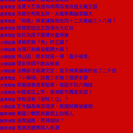
投資大王孫道存用兩百億改造太電王國
產業風雲
孫道存和氣生財，太電集團越滾越大
產業風雲
「烏龍」保單讓陳政忠四十二天進帳三十八億？
產業風雲
財政部送出五百億元大紅包
產業風雲
如何為孩子選擇兒童保單
產業風雲
掃黑即將「秀」終正寢？
火線話題
台灣只有綠島能關大哥？
火線話題
林山田：根本就是一場「直升機秀」
火線話題
很多律師不敢去綠島
火線話題
法務部次長謝文定：這次掃黑讓政府省了二千億
火線話題
「小華碩」技嘉三年賺三個資本額
產業風雲
辜振甫香港賣股票，每股不到六塊錢
大陸焦點
中國電信上市，香港股市再度失控？
大陸焦點
你有沒有「發財ＥＱ」？
產業風雲
王令麟為東森增資，跨國財團搶破頭
火線話題
美國少數民族要趕上白種人
國際視窗
速限越高，死得越快？
國際視窗
香港旅遊業陷入低潮
國際視窗