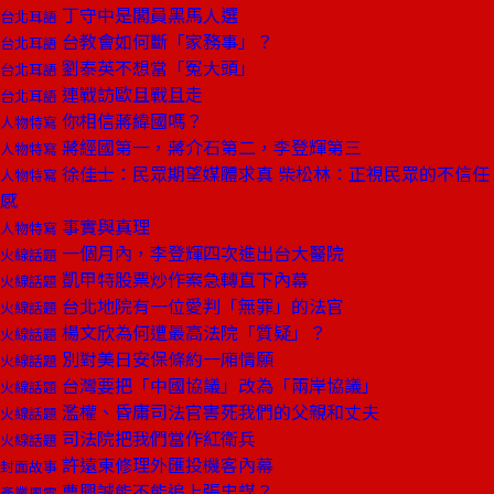
丁守中是閣員黑馬人選
台北耳語
台教會如何斷「家務事」？
台北耳語
劉泰英不想當「冤大頭」
台北耳語
連戰訪歐且戰且走
台北耳語
你相信蔣緯國嗎？
人物特寫
蔣經國第一，蔣介石第二，李登輝第三
人物特寫
徐佳士：民眾期望媒體求真 柴松林：正視民眾的不信任
人物特寫
感
事實與真理
人物特寫
一個月內，李登輝四次進出台大醫院
火線話題
凱甲特股票炒作案急轉直下內幕
火線話題
台北地院有一位愛判「無罪」的法官
火線話題
楊文欣為何遭最高法院「質疑」？
火線話題
別對美日安保條約一廂情願
火線話題
台灣要把「中國協議」改為「兩岸協議」
火線話題
濫權、昏庸司法官害死我們的父親和丈夫
火線話題
司法院把我們當作紅衛兵
火線話題
許遠東修理外匯投機客內幕
封面故事
曹興誠能不能追上張忠謀？
產業風雲