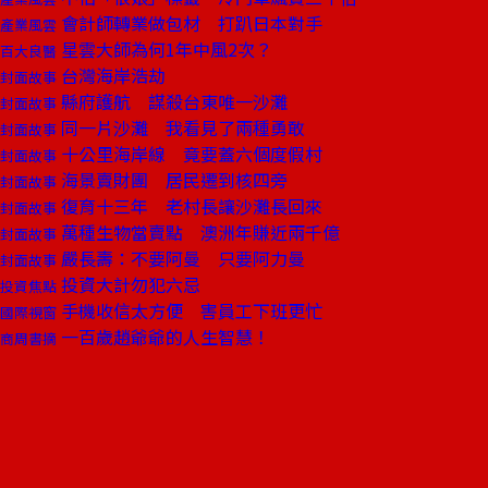
會計師轉業做包材 打趴日本對手
產業風雲
星雲大師為何1年中風2次？
百大良醫
台灣海岸浩劫
封面故事
縣府護航 謀殺台東唯一沙灘
封面故事
同一片沙灘 我看見了兩種勇敢
封面故事
十公里海岸線 竟要蓋六個度假村
封面故事
海景賣財團 居民遷到核四旁
封面故事
復育十三年 老村長讓沙灘長回來
封面故事
萬種生物當賣點 澳洲年賺近兩千億
封面故事
嚴長壽：不要阿曼 只要阿力曼
封面故事
投資大計勿犯六忌
投資焦點
手機收信太方便 害員工下班更忙
國際視窗
一百歲趙爺爺的人生智慧！
商周書摘