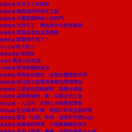
來自手工的奢華
封面故事
羅馬城的終極手工藝
封面故事
大膽敲開神秘小店的門
封面故事
台灣手工 釋放舊木料的老靈魂
封面故事
再現皮革的溫潤高雅
封面故事
都蘭灣不見了！
編者的話
能大能小
CEO上線
我姊姊
商場自慢塾
馬英九的試煉
去梯言
學哈維爾說真話
大師開講
等嘸金改肥肉 金融禿鷹賣股求現
投資焦點
郭台銘冷處理奇美電的兩個理由
焦點新聞
三星掐住弱點鎖喉 震驚台積電
科技風雲
品牌戰強碰 美、日聯台抗三星
科技風雲
一人公司 包辦七本銷售冠軍書
特別企劃
全台瘋早午餐 兩個六年級生起的頭
特別企劃
書店「包裹」商場 誠品對手變Sogo
產業風雲
吳寶春的師傅 六福集團轉型奇兵
產業風雲
不怕「很娘」標籤 冷門車飆賣三十倍
產業風雲