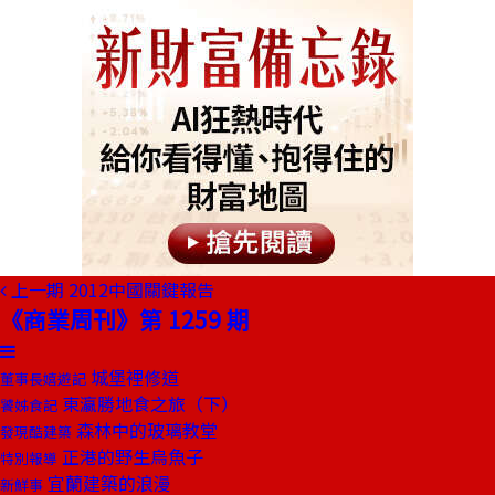
上一期
2012中國關鍵報告
《商業周刊》第 1259 期
城堡裡修道
董事長嬉遊記
東瀛勝地食之旅（下）
饕姊食記
森林中的玻璃教堂
發現酷建築
正港的野生烏魚子
特別報導
宜蘭建築的浪漫
新鮮事