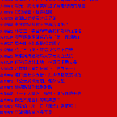
翁元：我比宋美齡還了解老總統的身體
人物特寫
短短幾面，我喜緯國
人物特寫
從湖口兵變看蔣氏兄弟
人物特寫
李登輝家鄉會不會再度淪陷？
火線話題
林志嘉：李登輝曾要我和謝深山搭檔
火線話題
廖學廣鎖定蘇貞昌為「第一假想敵」
火線話題
周荃能不能逼退楊泰順？
火線話題
花了三百萬，許信良依然不快樂
火線話題
流浪狗掩護賭馬大亨硬闖立法院
火線話題
何智輝追討土地，林資清求助立委
火線話題
台達鄭崇華如何拿下「世界第一」
人物特寫
進口量狂漲五倍，紅酒價格岌岌可危
產業風雲
「公賣局概念酒」儼然成型
產業風雲
讓網路幫你找到財路
產業風雲
「十五大賭盤」橫掃，港股風險升高
大陸焦點
你是不是盲目的股票族？
產業風雲
親愛的，來一口「無煙」香菸吧！
國際視窗
亞洲保險業消長互見
國際視窗