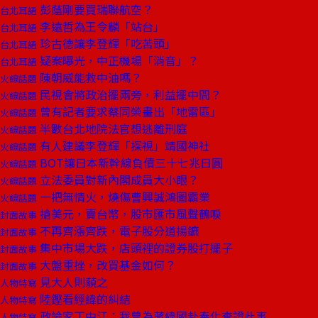
彭蔭剛要買瑞聯航空？
台北耳語
李遠哲為王令麟「站台」
台北耳語
珍古德讓李登輝「吃苦頭」
台北耳語
疑案曝光，中正機場「消音」？
台北耳語
陳朝威能救中油嗎？
火線話題
民視會將政治擺兩旁，利益擺中間？
火線話題
曾有記者要求蔡同榮畫出「地雷區」
火線話題
半數台北地院法官想逃離刑庭
火線話題
有人建議李登輝「探視」靖國神社
火線話題
BOT讓日本新幹線負債三十七兆日圓
火線話題
立法委員對新內閣成員大小眼？
火線話題
一把無情火，燒傷曹興誠鴻圖霸業
火線話題
搶美元，賣台幣，股市匯市風聲鶴唳
封面故事
不再齊漲齊跌，電子股分道揚鑣
封面故事
集中市場大跌，店頭裡的證券股打擺子
封面故事
大盤重挫，改買基金如何？
封面故事
見大人則藐之
人物特寫
陸鏗看經緯的糾結
人物特寫
政論家丁中江：我曾為蔣緯國赴奉化查證此事
人物特寫