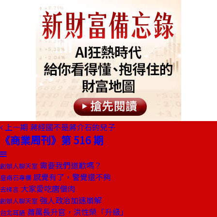
上一期
蔣經國不是蔣介石的兒子
《商業周刊》第 516 期
需要我們道歉嗎？
創辦人聊天室
感覺有了，警覺還不夠
皇甫石專欄
大家愛吃唐僧肉
去梯言
強人政治加速崩解
創辦人聊天室
蕭萬長升官，洪性榮「升級」
台北耳語