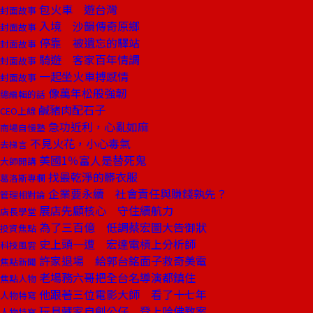
包火車 遊台灣
封面故事
入境 沙韻傳奇原鄉
封面故事
停靠 被遺忘的驛站
封面故事
騎遊 客家百年情調
封面故事
一起坐火車搏感情
封面故事
像萬年松般強韌
總編輯的話
鹹豬肉配石子
CEO上線
急功近利，心亂如麻
商場自慢塾
不見火花，小心毒氣
去梯言
美國1％富人是替死鬼
大師開講
找最乾淨的髒衣服
葛洛斯專欄
企業要永續 社會責任與賺錢孰先？
管理相對論
展店先顧核心 守住續航力
店長學堂
為了三百億 低調蔡宏圖大告御狀
投資焦點
史上頭一遭 宏達電槓上分析師
科技風雲
許家退場 給郭台銘面子救奇美電
焦點新聞
老場務六哥把全台名導演都鎮住
焦點人物
他跟著三位電影大師 看了十七年
人物特寫
玩具藏家自創公仔 登上哈佛教案
人物特寫