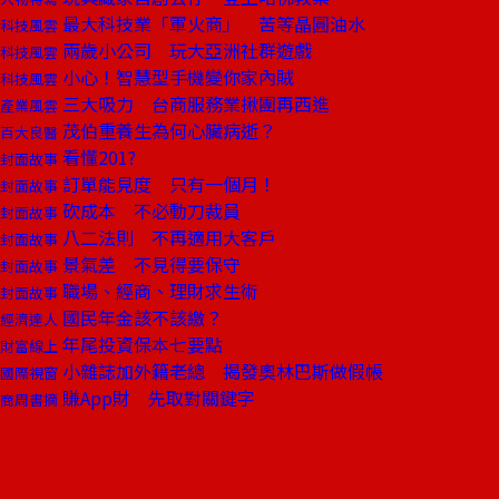
最大科技業「軍火商」 苦等晶圓油水
科技風雲
兩歲小公司 玩大亞洲社群遊戲
科技風雲
小心！智慧型手機變你家內賊
科技風雲
三大吸力 台商服務業揪團再西進
產業風雲
茂伯重養生為何心臟病逝？
百大良醫
看懂201?
封面故事
訂單能見度 只有一個月！
封面故事
砍成本 不必動刀裁員
封面故事
八二法則 不再適用大客戶
封面故事
景氣差 不見得要保守
封面故事
職場、經商、理財求生術
封面故事
國民年金該不該繳？
經濟達人
年尾投資保本七要點
財富線上
小雜誌加外籍老總 揭發奧林巴斯做假帳
國際視窗
賺App財 先取對關鍵字
商周書摘