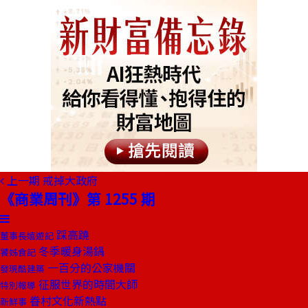
上一期
戒掉大政府
《商業周刊》第 1255 期
踩高蹺
董事長嬉遊記
冬季暖身湯鍋
饕姊食記
一百分的公家機關
發現酷建築
征服世界的時間大師
特別報導
眷村文化新熱點
新鮮事