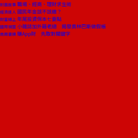
職場、經商、理財求生術
封面故事
國民年金該不該繳？
經濟達人
年尾投資保本七要點
財富線上
小雜誌加外籍老總 揭發奧林巴斯做假帳
國際視窗
賺App財 先取對關鍵字
商周書摘