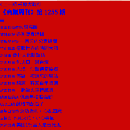
上一期
戒掉大政府
《商業周刊》第 1255 期
踩高蹺
董事長嬉遊記
冬季暖身湯鍋
饕姊食記
一百分的公家機關
發現酷建築
征服世界的時間大師
特別報導
眷村文化新熱點
新鮮事
包火車 遊台灣
封面故事
入境 沙韻傳奇原鄉
封面故事
停靠 被遺忘的驛站
封面故事
騎遊 客家百年情調
封面故事
一起坐火車搏感情
封面故事
像萬年松般強韌
總編輯的話
鹹豬肉配石子
CEO上線
急功近利，心亂如麻
商場自慢塾
不見火花，小心毒氣
去梯言
美國1％富人是替死鬼
大師開講