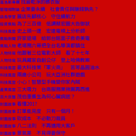
找最乾淨的髒衣服
葛洛斯專欄
企業要永續 社會責任與賺錢孰先？
管理相對論
展店先顧核心 守住續航力
店長學堂
為了三百億 低調蔡宏圖大告御狀
投資焦點
史上頭一遭 宏達電槓上分析師
科技風雲
許家退場 給郭台銘面子救奇美電
焦點新聞
老場務六哥把全台名導演都鎮住
焦點人物
他跟著三位電影大師 看了十七年
人物特寫
玩具藏家自創公仔 登上哈佛教案
人物特寫
最大科技業「軍火商」 苦等晶圓油水
科技風雲
兩歲小公司 玩大亞洲社群遊戲
科技風雲
小心！智慧型手機變你家內賊
科技風雲
三大吸力 台商服務業揪團再西進
產業風雲
茂伯重養生為何心臟病逝？
百大良醫
看懂201?
封面故事
訂單能見度 只有一個月！
封面故事
砍成本 不必動刀裁員
封面故事
八二法則 不再適用大客戶
封面故事
景氣差 不見得要保守
封面故事