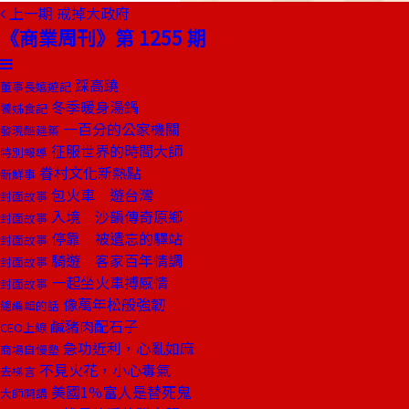
上一期
戒掉大政府
《商業周刊》第 1255 期
踩高蹺
董事長嬉遊記
冬季暖身湯鍋
饕姊食記
一百分的公家機關
發現酷建築
征服世界的時間大師
特別報導
眷村文化新熱點
新鮮事
包火車 遊台灣
封面故事
入境 沙韻傳奇原鄉
封面故事
停靠 被遺忘的驛站
封面故事
騎遊 客家百年情調
封面故事
一起坐火車搏感情
封面故事
像萬年松般強韌
總編輯的話
鹹豬肉配石子
CEO上線
急功近利，心亂如麻
商場自慢塾
不見火花，小心毒氣
去梯言
美國1％富人是替死鬼
大師開講