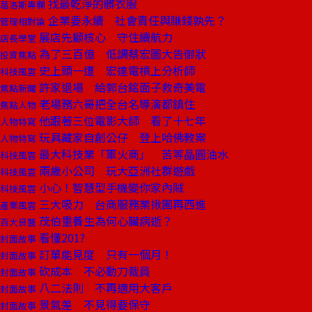
找最乾淨的髒衣服
葛洛斯專欄
企業要永續 社會責任與賺錢孰先？
管理相對論
展店先顧核心 守住續航力
店長學堂
為了三百億 低調蔡宏圖大告御狀
投資焦點
史上頭一遭 宏達電槓上分析師
科技風雲
許家退場 給郭台銘面子救奇美電
焦點新聞
老場務六哥把全台名導演都鎮住
焦點人物
他跟著三位電影大師 看了十七年
人物特寫
玩具藏家自創公仔 登上哈佛教案
人物特寫
最大科技業「軍火商」 苦等晶圓油水
科技風雲
兩歲小公司 玩大亞洲社群遊戲
科技風雲
小心！智慧型手機變你家內賊
科技風雲
三大吸力 台商服務業揪團再西進
產業風雲
茂伯重養生為何心臟病逝？
百大良醫
看懂201?
封面故事
訂單能見度 只有一個月！
封面故事
砍成本 不必動刀裁員
封面故事
八二法則 不再適用大客戶
封面故事
景氣差 不見得要保守
封面故事