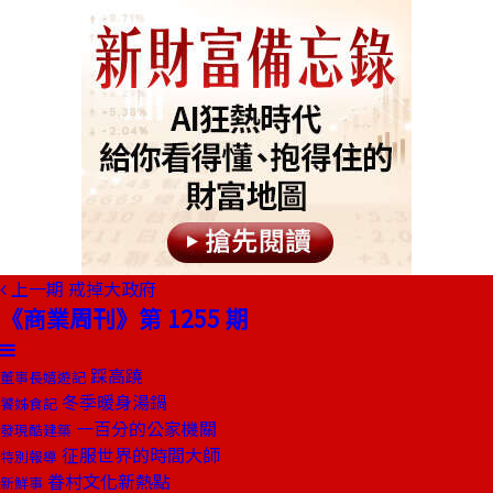
上一期
戒掉大政府
《商業周刊》第 1255 期
踩高蹺
董事長嬉遊記
冬季暖身湯鍋
饕姊食記
一百分的公家機關
發現酷建築
征服世界的時間大師
特別報導
眷村文化新熱點
新鮮事