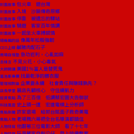
包火車 遊台灣
封面故事
入境 沙韻傳奇原鄉
封面故事
停靠 被遺忘的驛站
封面故事
騎遊 客家百年情調
封面故事
一起坐火車搏感情
封面故事
像萬年松般強韌
總編輯的話
鹹豬肉配石子
CEO上線
急功近利，心亂如麻
商場自慢塾
不見火花，小心毒氣
去梯言
美國1％富人是替死鬼
大師開講
找最乾淨的髒衣服
葛洛斯專欄
企業要永續 社會責任與賺錢孰先？
管理相對論
展店先顧核心 守住續航力
店長學堂
為了三百億 低調蔡宏圖大告御狀
投資焦點
史上頭一遭 宏達電槓上分析師
科技風雲
許家退場 給郭台銘面子救奇美電
焦點新聞
老場務六哥把全台名導演都鎮住
焦點人物
他跟著三位電影大師 看了十七年
人物特寫
玩具藏家自創公仔 登上哈佛教案
人物特寫