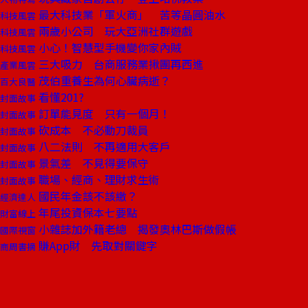
最大科技業「軍火商」 苦等晶圓油水
科技風雲
兩歲小公司 玩大亞洲社群遊戲
科技風雲
小心！智慧型手機變你家內賊
科技風雲
三大吸力 台商服務業揪團再西進
產業風雲
茂伯重養生為何心臟病逝？
百大良醫
看懂201?
封面故事
訂單能見度 只有一個月！
封面故事
砍成本 不必動刀裁員
封面故事
八二法則 不再適用大客戶
封面故事
景氣差 不見得要保守
封面故事
職場、經商、理財求生術
封面故事
國民年金該不該繳？
經濟達人
年尾投資保本七要點
財富線上
小雜誌加外籍老總 揭發奧林巴斯做假帳
國際視窗
賺App財 先取對關鍵字
商周書摘