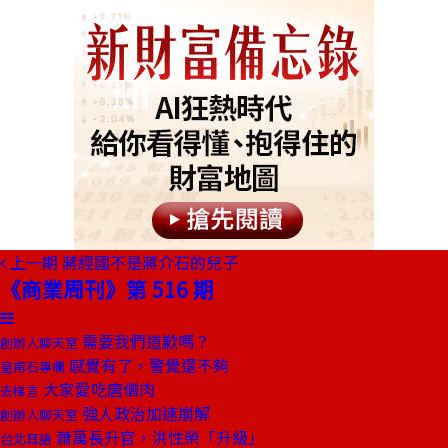
上一期
蔣經國不是蔣介石的兒子
《商業周刊》第 516 期
需要我們道歉嗎？
創辦人聊天室
感覺有了，警覺還不夠
皇甫石專欄
大家愛吃唐僧肉
去梯言
強人政治加速崩解
創辦人聊天室
蕭萬長升官，洪性榮「升級」
台北耳語