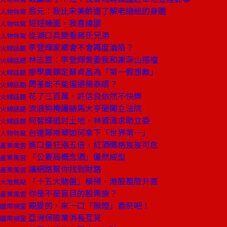
翁元：我比宋美齡還了解老總統的身體
人物特寫
短短幾面，我喜緯國
人物特寫
從湖口兵變看蔣氏兄弟
人物特寫
李登輝家鄉會不會再度淪陷？
火線話題
林志嘉：李登輝曾要我和謝深山搭檔
火線話題
廖學廣鎖定蘇貞昌為「第一假想敵」
火線話題
周荃能不能逼退楊泰順？
火線話題
花了三百萬，許信良依然不快樂
火線話題
流浪狗掩護賭馬大亨硬闖立法院
火線話題
何智輝追討土地，林資清求助立委
火線話題
台達鄭崇華如何拿下「世界第一」
人物特寫
進口量狂漲五倍，紅酒價格岌岌可危
產業風雲
「公賣局概念酒」儼然成型
產業風雲
讓網路幫你找到財路
產業風雲
「十五大賭盤」橫掃，港股風險升高
大陸焦點
你是不是盲目的股票族？
產業風雲
親愛的，來一口「無煙」香菸吧！
國際視窗
亞洲保險業消長互見
國際視窗