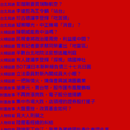
彭蔭剛要買瑞聯航空？
台北耳語
李遠哲為王令麟「站台」
台北耳語
珍古德讓李登輝「吃苦頭」
台北耳語
疑案曝光，中正機場「消音」？
台北耳語
陳朝威能救中油嗎？
火線話題
民視會將政治擺兩旁，利益擺中間？
火線話題
曾有記者要求蔡同榮畫出「地雷區」
火線話題
半數台北地院法官想逃離刑庭
火線話題
有人建議李登輝「探視」靖國神社
火線話題
BOT讓日本新幹線負債三十七兆日圓
火線話題
立法委員對新內閣成員大小眼？
火線話題
一把無情火，燒傷曹興誠鴻圖霸業
火線話題
搶美元，賣台幣，股市匯市風聲鶴唳
封面故事
不再齊漲齊跌，電子股分道揚鑣
封面故事
集中市場大跌，店頭裡的證券股打擺子
封面故事
大盤重挫，改買基金如何？
封面故事
見大人則藐之
人物特寫
陸鏗看經緯的糾結
人物特寫
政論家丁中江：我曾為蔣緯國赴奉化查證此事
人物特寫