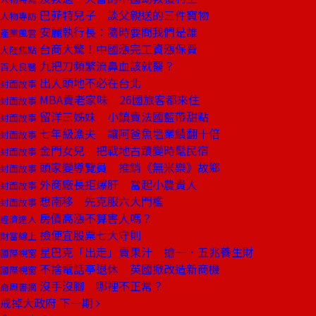
巴菲特兒子 談父親送的三件寶物
人物專訪
安麗執行長：隨時要問我們是誰
產業風雲
台商大驚！中國漲完工資漲保費
大陸焦點
九把刀頻繁流鼻血該就醫？
百大良醫
出人頭地不必在台北
封面故事
MBA賣老家味 26國旅客都來住
封面故事
留洋三姊妹 小鎮賣法國藍帶甜點
封面故事
七年級漁夫 讓阿爸魚塭業績翻十倍
封面故事
金門女兒 把戰地古蹟變時髦民宿
封面故事
頭家變導覽員 推銷《無米樂》故鄉
封面故事
外商廠長拒爆肝 當起小農貴人
封面故事
想南移 先克服六大門檻
封面故事
房價高漲不算害人嗎？
經濟達人
撿便宜股票七大守則
財富線上
星巴克「出走」賣果汁 搶一．五兆養生財
國際視窗
不捨電話亭退休 英國掀改造新商機
國際視窗
沒手沒腳 哪裡不正常？
商周書摘
戒掉大政府
下一期