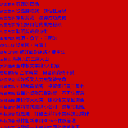
剪裁的密碼
封面故事
從纖腰款款 到個性展現
封面故事
穿對剪裁 贏得成功先機
封面故事
穿出好自信的風格秘訣
封面故事
聰明剪裁變身術
封面故事
啤酒、魚竿、三明治
編者的話
謾罵國，台灣！
CEO上線
或許面對絕路才能重生
商場自慢塾
馬英九的三座大山
去梯言
全球救失業陷3大挑戰
大師開講
企業轉型 何者該變或不變
管理相對論
架好板凳人力免驚被挖角
店長學堂
外銀裁員槍響 投資銀行員工最剉
投資焦點
看懂外資隱形提款術 不再住套房
投資焦點
康師傅大股東 賺股價又拿回饋金
焦點新聞
英特爾掏錢拱小公司 還幫忙相親
科技風雲
就是她 打破巴菲特不買科技股鐵律
科技風雲
最棒創新來自80%不性感管理
科技風雲
沒教過一天書的中國幼教獲利王
人物特寫