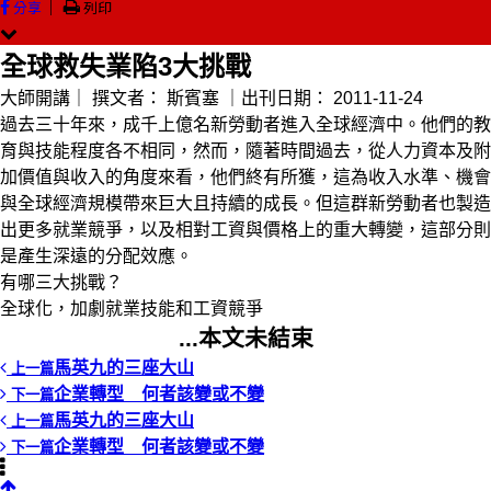
｜
分享
列印
全球救失業陷3大挑戰
大師開講｜
撰文者：
斯賓塞
｜出刊日期：
2011-11-24
過去三十年來，成千上億名新勞動者進入全球經濟中。他們的教
育與技能程度各不相同，然而，隨著時間過去，從人力資本及附
加價值與收入的角度來看，他們終有所獲，這為收入水準、機會
與全球經濟規模帶來巨大且持續的成長。但這群新勞動者也製造
出更多就業競爭，以及相對工資與價格上的重大轉變，這部分則
是產生深遠的分配效應。
有哪三大挑戰？
全球化，加劇就業技能和工資競爭
...本文未結束
馬英九的三座大山
上一篇
企業轉型 何者該變或不變
下一篇
馬英九的三座大山
上一篇
企業轉型 何者該變或不變
下一篇