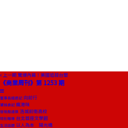
上一期
驚爆內幕！美國追殺台塑
《商業周刊》第 1253 期
向前行
董事長嬉遊記
瘋港味
饕姊食記
洛城前衛高校
發現酷建築
台北首座文學館
特別報導
以人為本 陽光橋
生活話題