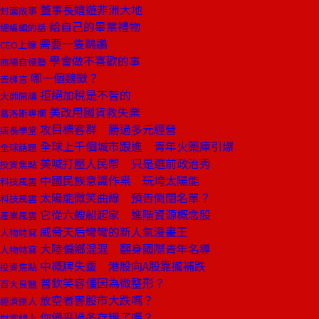
董事長嬉遊非洲大地
封面故事
給自己的畢業禮物
總編輯的話
需要一隻鵜鶘
CEO上線
學會做不喜歡的事
商場自慢塾
哪一個魏徵？
去梯言
拒絕加稅是不智的
大師開講
美改用國貨救失業
葛洛斯專欄
攻目標客群 勝過多元經營
店長學堂
全球上千個城市跟進 青年火藥庫引爆
全球話題
美喊打壓人民幣 只是選前政治秀
投資焦點
中國民族意識作祟 玩垮太陽能
科技風雲
太陽能微笑曲線 預告倒閉名單？
科技風雲
它從六艘船起家 進階資源概念股
產業風雲
威脅天后彎彎的新人氣漫畫王
人物特寫
大陸偏鄉混混 翻身國際青年名導
人物特寫
中概牌失靈 港股向A股靠攏補跌
投資焦點
普欽笑容僵因為微整形？
百大良醫
放空者害股市大跌嗎？
經濟達人
你備妥過冬存糧了嗎？
財富線上