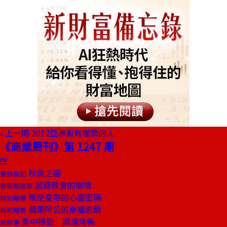
上一期
2012亞洲最有權勢的人
《商業周刊》第 1247 期
秋魚之選
饕姊食記
超級教會的崩壞
發現酷建築
叛逆皇帝的心靈密碼
特別報導
蘋果阿公的幸福奇蹟
特別報導
柔中帶勁 燜爐烤鴨
新鮮事