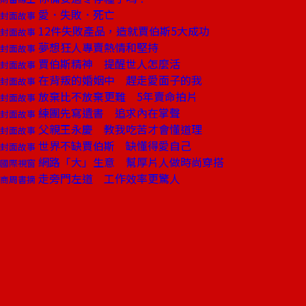
愛．失敗．死亡
封面故事
12件失敗產品，造就賈伯斯5大成功
封面故事
夢想狂人專賣熱情和堅持
封面故事
賈伯斯精神 提醒世人怎麼活
封面故事
在背叛的婚姻中 趕走愛面子的我
封面故事
放棄比不放棄更難 5年賣命拍片
封面故事
練團先寫遺書 追求內在掌聲
封面故事
父親王永慶 教我吃苦才會懂道理
封面故事
世界不缺賈伯斯 缺懂得愛自己
封面故事
網路「大」生意 幫厚片人做時尚穿搭
國際視窗
走旁門左道 工作效率更驚人
商周書摘