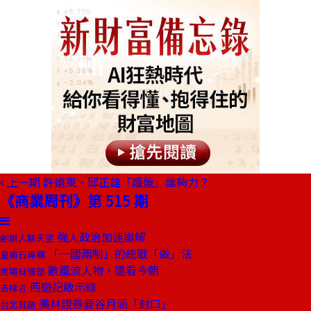
上一期
許遠東、邱正雄「護盤」誰夠力？
《商業周刊》第 515 期
強人政治加速崩解
創辦人聊天室
「一國兩制」的統戰「做」法
皇甫石專欄
數風流人物，還看今朝
商場自慢塾
西遊記啟示錄
去梯言
美林證券要谷月涵「封口」
台北耳語