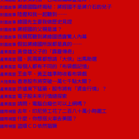
蔣緯國臨終揭秘：蔣經國不是蔣介石的兒子
封面故事
陸鏗和我一起聽到……
封面故事
緯國先生要我做歷史見證
封面故事
蔣經國的父親是誰？
封面故事
我親耳聽到蔣緯國透露驚人內幕
封面故事
假如蔣緯國所說都是真的……
封面故事
黃俊雄父子的「霹靂傳奇」
產業風雲
國、民兩黨都想請「大俠」出馬助選
產業風雲
每個人都有不同的「布袋戲記憶」
產業風雲
王金平、黃正雄準時收看布袋戲
產業風雲
香港股市將突破一萬七千點大關？
大陸焦點
許遠東下猛藥，股市將有「資金行情」？
產業風雲
電子股未來行情總探索
產業風雲
請問，電腦白癡也可以上網嗎？
產業風雲
去年，印尼勞工花了二百八十萬小時罷工
國際視窗
什麼，你想搭火車去美國？
國際視窗
盜版ＣＤ依然猖獗
國際視窗