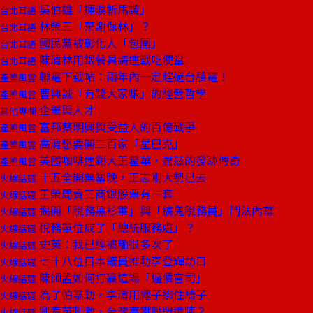
吳伯雄「揮淚斬馬謖」
台北耳語
林榮三「棄謝保林」？
台北耳語
國民黨被彰化人「包圍」
台北耳語
陳清林用銀餐具請連戰吃便當
台北耳語
聯電下戰帖：兩年內一定趕過台積電！
產業風雲
曹興誠「有錢大家賺」的經營哲學
產業風雲
企業與人才
其他專欄
富邦蔡明興與受益人的百億戰爭
產業風雲
高清愿要開二百家「星巴克」
產業風雲
美國咖啡連鎖大王霍華‧蕭茲的發跡傳奇
產業風雲
十五全開票當晚，王志剛大勢已去
火線話題
王榮周賣三商銀股票有一套
火線話題
揭開「稅務黑衫軍」與「搞鬼稅務員」鬥法內幕
火線話題
稅務單位成了「總統服務處」？
火線話題
史英：我已經被騙很多次了
火線話題
七十八位日本議員推動李登輝訪日
火線話題
陳師孟如何打贏這場「逼債官司」
火線話題
為了怕暴動，李濤用繩子綁住椅子
火線話題
劉泰英刺激，台灣高鐵聯盟達陣？
火線話題