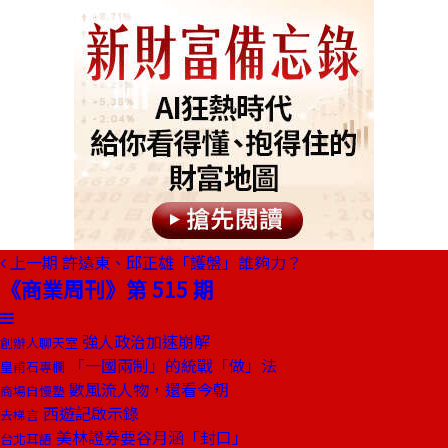
上一期
許遠東、邱正雄「護盤」誰夠力？
《商業周刊》第 515 期
強人政治加速崩解
創辦人聊天室
「一國兩制」的統戰「做」法
皇甫石專欄
數風流人物，還看今朝
商場自慢塾
西遊記啟示錄
去梯言
美林證券要谷月涵「封口」
台北耳語