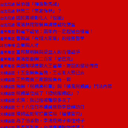
吳伯雄「揮淚斬馬謖」
台北耳語
林榮三「棄謝保林」？
台北耳語
國民黨被彰化人「包圍」
台北耳語
陳清林用銀餐具請連戰吃便當
台北耳語
聯電下戰帖：兩年內一定趕過台積電！
產業風雲
曹興誠「有錢大家賺」的經營哲學
產業風雲
企業與人才
其他專欄
富邦蔡明興與受益人的百億戰爭
產業風雲
高清愿要開二百家「星巴克」
產業風雲
美國咖啡連鎖大王霍華‧蕭茲的發跡傳奇
產業風雲
十五全開票當晚，王志剛大勢已去
火線話題
王榮周賣三商銀股票有一套
火線話題
揭開「稅務黑衫軍」與「搞鬼稅務員」鬥法內幕
火線話題
稅務單位成了「總統服務處」？
火線話題
史英：我已經被騙很多次了
火線話題
七十八位日本議員推動李登輝訪日
火線話題
陳師孟如何打贏這場「逼債官司」
火線話題
為了怕暴動，李濤用繩子綁住椅子
火線話題
劉泰英刺激，台灣高鐵聯盟達陣？
火線話題