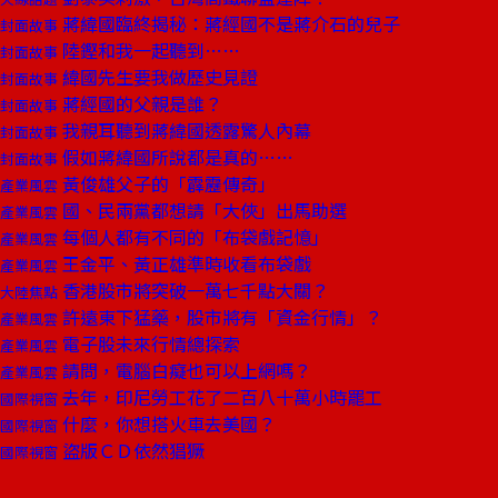
蔣緯國臨終揭秘：蔣經國不是蔣介石的兒子
封面故事
陸鏗和我一起聽到……
封面故事
緯國先生要我做歷史見證
封面故事
蔣經國的父親是誰？
封面故事
我親耳聽到蔣緯國透露驚人內幕
封面故事
假如蔣緯國所說都是真的……
封面故事
黃俊雄父子的「霹靂傳奇」
產業風雲
國、民兩黨都想請「大俠」出馬助選
產業風雲
每個人都有不同的「布袋戲記憶」
產業風雲
王金平、黃正雄準時收看布袋戲
產業風雲
香港股市將突破一萬七千點大關？
大陸焦點
許遠東下猛藥，股市將有「資金行情」？
產業風雲
電子股未來行情總探索
產業風雲
請問，電腦白癡也可以上網嗎？
產業風雲
去年，印尼勞工花了二百八十萬小時罷工
國際視窗
什麼，你想搭火車去美國？
國際視窗
盜版ＣＤ依然猖獗
國際視窗