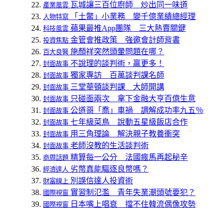
瓦城讓三百位廚師 炒出同一味道
產業風雲
「土鱉」小業務 變千億業績總經理
人物特寫
蘋果最推App團隊 三大熱賣關鍵
科技風雲
金管會推政策 強邀會計師背書
投資焦點
施顏祥突然頭暈問題在哪？
百大良醫
不說理的談判術，贏更多！
封面故事
獨家專訪 百萬談判課名師
封面故事
三堂華頓談判課 大師開講
封面故事
只碰面兩次 拿下金融大亨百億生意
封面故事
公道哥「喬」車禍 調解成功率九五％
封面故事
七年級菜鳥 說動五星級飯店合作
封面故事
用三角理論 解決親子教養衝突
封面故事
老師沒教的生活談判術
封面故事
精算每一公分 法國瘋馬再起秘辛
商周話題
劣幣真能驅逐良幣嗎？
經濟達人
別誤信達人投資術
財富線上
實習制氾濫 青年失業潮頭號要犯？
國際視窗
日本嘴上唱衰 擋不住韓流偶像攻勢
國際視窗