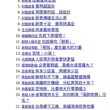
懷舊風休息站
新鮮事
實用超設計
封面故事
用簡單的話 說設計
封面故事
新意傳達生活心意
封面故事
創意十足 實用待滿足
封面故事
肉身藝術覺旅
生活書摘
先放下道理吧！
總編輯的話
也說幾句「創新」
創辦人聊天室
「相信」產生最大的力量
商場自慢塾
苦哇，小英！
去梯言
人民幣升勢會更快更猛
大師開講
企業要興盛 靠廟大或菩薩大？
管理相對論
有多少店長 再開多少店
店長學堂
聯發科不下單 逼晶圓雙雄降價
焦點新聞
高鐵終於賺錢 分紅再等四十年？
焦點新聞
空地稅 比養地大戶零頭還少
地產風雲
省電燈泡大王 如何刷清「落跑老闆」污
焦點人物
名？
台南鄉下工廠 竟讓鴻海挖角吃癟
產業風雲