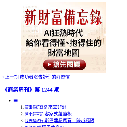
上一期
成功者沒告訴你的好習慣
《商業周刊》第 1244 期
來去非洲
董事長嬉遊記
客家式蘿蔔板
嘗小鮮筆記
斯巴達超馬賽 跨越極限
世界超旅行