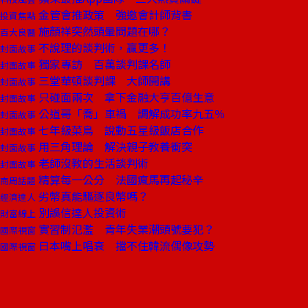
金管會推政策 強邀會計師背書
投資焦點
施顏祥突然頭暈問題在哪？
百大良醫
不說理的談判術，贏更多！
封面故事
獨家專訪 百萬談判課名師
封面故事
三堂華頓談判課 大師開講
封面故事
只碰面兩次 拿下金融大亨百億生意
封面故事
公道哥「喬」車禍 調解成功率九五％
封面故事
七年級菜鳥 說動五星級飯店合作
封面故事
用三角理論 解決親子教養衝突
封面故事
老師沒教的生活談判術
封面故事
精算每一公分 法國瘋馬再起秘辛
商周話題
劣幣真能驅逐良幣嗎？
經濟達人
別誤信達人投資術
財富線上
實習制氾濫 青年失業潮頭號要犯？
國際視窗
日本嘴上唱衰 擋不住韓流偶像攻勢
國際視窗