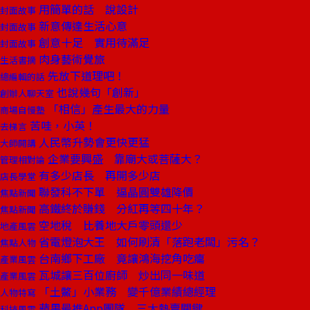
用簡單的話 說設計
封面故事
新意傳達生活心意
封面故事
創意十足 實用待滿足
封面故事
肉身藝術覺旅
生活書摘
先放下道理吧！
總編輯的話
也說幾句「創新」
創辦人聊天室
「相信」產生最大的力量
商場自慢塾
苦哇，小英！
去梯言
人民幣升勢會更快更猛
大師開講
企業要興盛 靠廟大或菩薩大？
管理相對論
有多少店長 再開多少店
店長學堂
聯發科不下單 逼晶圓雙雄降價
焦點新聞
高鐵終於賺錢 分紅再等四十年？
焦點新聞
空地稅 比養地大戶零頭還少
地產風雲
省電燈泡大王 如何刷清「落跑老闆」污名？
焦點人物
台南鄉下工廠 竟讓鴻海挖角吃癟
產業風雲
瓦城讓三百位廚師 炒出同一味道
產業風雲
「土鱉」小業務 變千億業績總經理
人物特寫
蘋果最推App團隊 三大熱賣關鍵
科技風雲