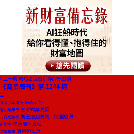
上一期
成功者沒告訴你的好習慣
《商業周刊》第 1244 期
來去非洲
董事長嬉遊記
客家式蘿蔔板
嘗小鮮筆記
斯巴達超馬賽 跨越極限
世界超旅行
懷舊風休息站
新鮮事
實用超設計
封面故事