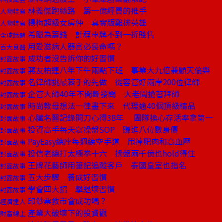
林義傑跑絲路 籌一億經費的推手
人物特寫
楊梅超級女房仲 真實版雞排英雄
人物特寫
希臘為籌錢 計程車牌不到一折賤售
全球話題
用愛滋病人器官必喪命嗎？
百大良醫
成功者沒告訴你的好習慣
封面故事
蔣友柏連八年下午兩點下班 事業大九倍兼顧天倫樂
封面故事
名律師挑最棘手的先做 從容管好兩岸200位律師
封面故事
企管大師40年不間斷發問 大老闆搶著拜師
封面故事
時尚教母想法一律畫下來 代理逾40個頂級精品
封面故事
心臟名醫記錄開刀心得38年 團隊換心存活率拿第一
封面故事
投資高手每天寫操盤SOP 賺進八位數身價
封面故事
PayEasy總座每週練空手道 甩掉肥肉和高血壓
封面故事
投信老總打太極拳十六 操盤兩千億也hold得住
封面故事
王牌花藝師用筆記追蹤客戶 泰國皇室也指名
封面故事
五大步驟 養成好習慣
封面故事
學會四大招 擊退壞習慣
封面故事
印鈔票救市會成功嗎？
經濟達人
產業大破壞下的投資觀
財富線上