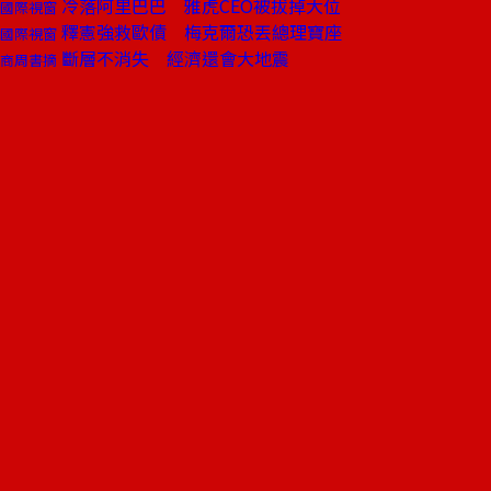
冷落阿里巴巴 雅虎CEO被拔掉大位
國際視窗
釋憲強救歐債 梅克爾恐丟總理寶座
國際視窗
斷層不消失 經濟還會大地震
商周書摘