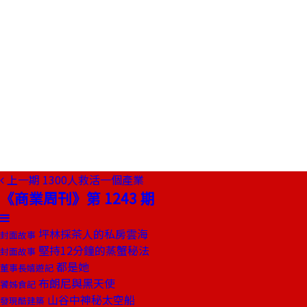
上一期
1300人救活一個產業
《商業周刊》第 1243 期
坪林採茶人的私房雲海
封面故事
堅持12分鐘的蒸蟹秘法
封面故事
都是她
董事長嬉遊記
布朗尼與黑天使
饕姊食記
山谷中神秘太空船
發現酷建築