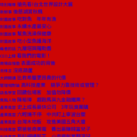
搶先看!台北世界設計大展
特別報導
後慈湖賞秋楓
新鮮事
吃對魚 年年有漁
封面故事
永續水產最安心
封面故事
幫魚洗澡保健康
封面故事
吃小型魚護海洋
封面故事
九層塔與羅勒醬
編者的話
看我們的電影！
CEO上線
表面成功的背後
商場自慢塾
沒底葫蘆
去梯言
比救希臘更昂貴的代價
大師開講
高科技產業 競爭力靠技術或管理？
管理相對論
回饋包場客 加值勿降價
店長學堂
陳裕璋 趕跑馬英九金融鐵票？
焦點人物
史上成長最快公司 3年玩臭團購
產業風雲
六輕燒不停 中共盯上寧波台塑
產業風雲
台灣木地板 攻進美國五角大廈
產業風雲
窮爸爸奇美電 養出最賺錢富兒子
科技風雲
新科網通股王 小車庫創業翻滾記
科技風雲