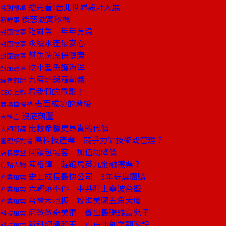
搶先看!台北世界設計大展
特別報導
後慈湖賞秋楓
新鮮事
吃對魚 年年有漁
封面故事
永續水產最安心
封面故事
幫魚洗澡保健康
封面故事
吃小型魚護海洋
封面故事
九層塔與羅勒醬
編者的話
看我們的電影！
CEO上線
表面成功的背後
商場自慢塾
沒底葫蘆
去梯言
比救希臘更昂貴的代價
大師開講
高科技產業 競爭力靠技術或管理？
管理相對論
回饋包場客 加值勿降價
店長學堂
陳裕璋 趕跑馬英九金融鐵票？
焦點人物
史上成長最快公司 3年玩臭團購
產業風雲
六輕燒不停 中共盯上寧波台塑
產業風雲
台灣木地板 攻進美國五角大廈
產業風雲
窮爸爸奇美電 養出最賺錢富兒子
科技風雲
新科網通股王 小車庫創業翻滾記
科技風雲