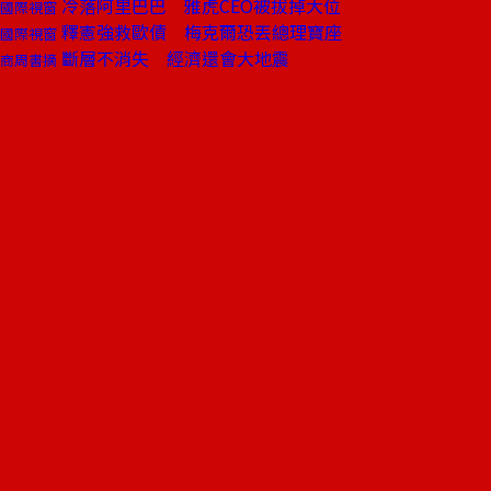
冷落阿里巴巴 雅虎CEO被拔掉大位
國際視窗
釋憲強救歐債 梅克爾恐丟總理寶座
國際視窗
斷層不消失 經濟還會大地震
商周書摘