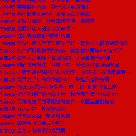
林義傑跑絲路 籌一億經費的推手
人物特寫
楊梅超級女房仲 真實版雞排英雄
人物特寫
希臘為籌錢 計程車牌不到一折賤售
全球話題
用愛滋病人器官必喪命嗎？
百大良醫
成功者沒告訴你的好習慣
封面故事
蔣友柏連八年下午兩點下班 事業大九倍兼顧天倫樂
封面故事
名律師挑最棘手的先做 從容管好兩岸200位律師
封面故事
企管大師40年不間斷發問 大老闆搶著拜師
封面故事
時尚教母想法一律畫下來 代理逾40個頂級精品
封面故事
心臟名醫記錄開刀心得38年 團隊換心存活率拿第一
封面故事
投資高手每天寫操盤SOP 賺進八位數身價
封面故事
PayEasy總座每週練空手道 甩掉肥肉和高血壓
封面故事
投信老總打太極拳十六 操盤兩千億也hold得住
封面故事
王牌花藝師用筆記追蹤客戶 泰國皇室也指名
封面故事
五大步驟 養成好習慣
封面故事
學會四大招 擊退壞習慣
封面故事
印鈔票救市會成功嗎？
經濟達人
產業大破壞下的投資觀
財富線上