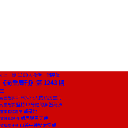
上一期
1300人救活一個產業
《商業周刊》第 1243 期
坪林採茶人的私房雲海
封面故事
堅持12分鐘的蒸蟹秘法
封面故事
都是她
董事長嬉遊記
布朗尼與黑天使
饕姊食記
山谷中神秘太空船
發現酷建築