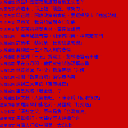
張昌邦是懲戒風波的幕後主使者？
火線話題
許遠東﹑邱正雄「護盤」誰夠力﹖
封面故事
邱正雄：開放政策的實施，要選擇股市「適當時機」
封面故事
呂東英：我只想做到今年年底
封面故事
劉泰英指控吳惠林、黃達業誹謗
封面故事
一卷神秘錄音帶，引爆蔡同榮、楊憲宏互鬥
火線話題
許榮棋：蔡同榮「比警總還警總」
火線話題
蔣緯國一生不為人知的悲情
火線話題
李登輝「三五」賞黨工，劉松藩雪茄不離口
火線話題
早在五月間，他們就密謀修理葉志勇
火線話題
林義雄當「神父」聽施明德「告解」
火線話題
揭開「政黨自肥」的決策內幕
火線話題
透視三大黨的「黨庫機密」
火線話題
誰是政壇「吸金機」？
火線話題
陳文茜「人氣最旺」，陳水扁「回收很快」
火線話題
索羅斯曾和熊名武、蔣國樑「打交道」
產業風雲
「深藍之父」原來是隻「台灣瘋鳥」
人物特寫
黑幫橫行，大補帖野火燒遍全台
產業風雲
台灣人打造中國第一大Club
產業風雲