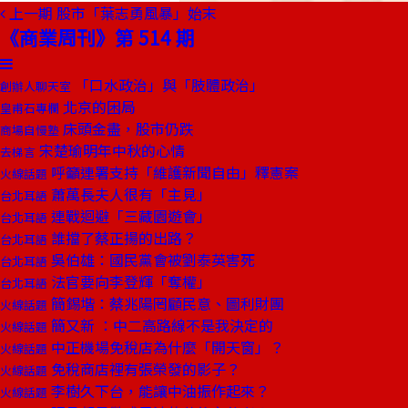
上一期
股市「葉志勇風暴」始末
《商業周刊》第 514 期
「口水政治」與「肢體政治」
創辦人聊天室
北京的困局
皇甫石專欄
床頭金盡，股市仍跌
商場自慢塾
宋楚瑜明年中秋的心情
去梯言
呼籲連署支持「維護新聞自由」釋憲案
火線話題
蕭萬長夫人很有「主見」
台北耳語
連戰迴避「三藏園遊會」
台北耳語
誰擋了蔡正揚的出路？
台北耳語
吳伯雄：國民黨會被劉泰英害死
台北耳語
法官要向李登輝「奪權」
台北耳語
簡錫堦：蔡兆陽罔顧民意、圖利財團
火線話題
簡又新 ：中二高路線不是我決定的
火線話題
中正機場免稅店為什麼「開天窗」？
火線話題
免稅商店裡有張榮發的影子？
火線話題
李樹久下台，能讓中油振作起來？
火線話題