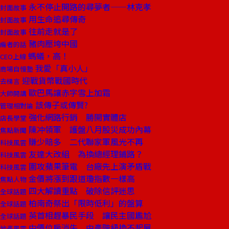
永不停止開路的尋夢者——林克孝
封面故事
用生命追尋傳奇
封面故事
往前走就是了
封面故事
豬肉壓垮中國
編者的話
螞蟻，高！
CEO上線
我愛「真小人」
商場自慢塾
迎戰貨幣戰國時代
去梯言
歐巴馬讓赤字雪上加霜
大師開講
該傳子或傳賢?
管理相對論
強化網路行銷 勝開實體店
店長學堂
陳冲領軍 護盤八月股災成功內幕
焦點新聞
賺少賠多 二代聯家軍風光不再
科技風雲
友達大改組 為換總經理鋪路？
科技風雲
圍攻蘋果筆電 台廠先上演矛盾戰
科技風雲
金價將漲到跟道瓊指數一樣高
焦點人物
四大解讀重點 破除信評迷思
全球話題
柏南奇祭出「限時低利」的盤算
全球話題
英首相趕暴民手段 讓民主國尷尬
全球話題
中價位房消失 中產階級換不起屋
地產風雲