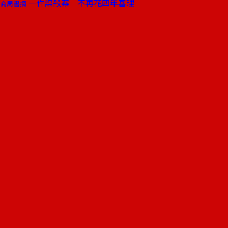
一件謀殺案 不再花四年審理
商周書摘