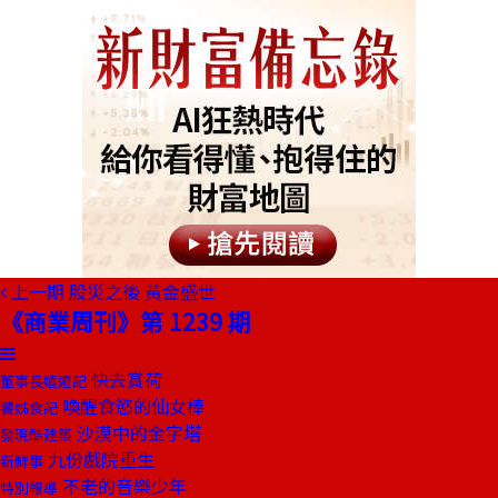
上一期
股災之後 黃金盛世
《商業周刊》第 1239 期
快去賞荷
董事長嬉遊記
喚醒食慾的仙女棒
饕姊食記
沙漠中的金字塔
發現酷建築
九份戲院重生
新鮮事
不老的音樂少年
特別報導