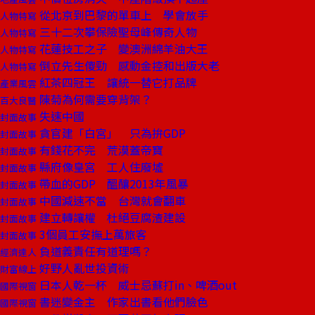
從北京到巴黎的單車上 學會放手
人物特寫
三十二次攀保險聖母峰傳奇人物
人物特寫
花蓮技工之子 變澳洲綿羊油大王
人物特寫
倒立先生傻勁 感動金控和出版大老
人物特寫
紅茶四冠王 讓統一替它打品牌
產業風雲
陳菊為何需要穿背架？
百大良醫
失速中國
封面故事
貪官建「白宮」 只為拚GDP
封面故事
有錢花不完 荒漠蓋帝寶
封面故事
縣府像皇宮 工人住廢墟
封面故事
帶血的GDP 醞釀2013年風暴
封面故事
中國減速不當 台灣就會翻車
封面故事
建立轉讓權 杜絕豆腐渣建設
封面故事
3個員工安撫上萬旅客
封面故事
負道義責任有道理嗎？
經濟達人
好野人亂世投資術
財富線上
日本人乾一杯 威士忌蘇打in、啤酒out
國際視窗
書迷變金主 作家出書看他們臉色
國際視窗