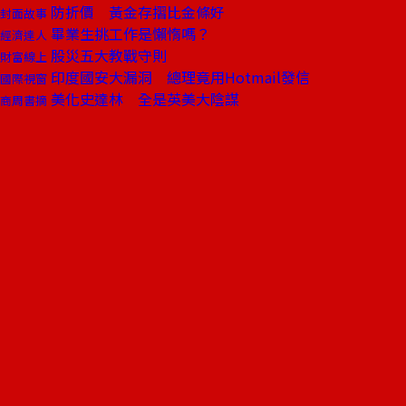
防折價 黃金存摺比金條好
封面故事
畢業生挑工作是懶惰嗎？
經濟達人
股災五大教戰守則
財富線上
印度國安大漏洞 總理竟用Hotmail發信
國際視窗
美化史達林 全是英美大陰謀
商周書摘