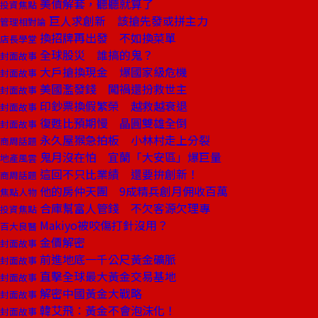
美債解套，聽聽就算了
投資焦點
巨人求創新 該搶先發或拼主力
管理相對論
換招牌再出發 不如換菜單
店長學堂
全球股災 誰搞的鬼？
封面故事
大戶搶換現金 爆國家級危機
封面故事
美國濫發錢 闖禍還扮救世主
封面故事
印鈔票換假繁榮 越救越衰退
封面故事
復甦比預期慢 晶圓雙雄全倒
封面故事
永久屋猴急拍板 小林村走上分裂
商周話題
鬼月沒在怕 宜蘭「大安區」爆巨量
地產風雲
這回不只比業績 還要拚創新！
商周話題
他的房仲天團 9成精兵創月佣收百萬
焦點人物
合庫幫富人管錢 不欠客源欠理專
投資焦點
Makiyo被咬傷打針沒用？
百大良醫
金價解密
封面故事
前進地底一千公尺黃金礦脈
封面故事
直擊全球最大黃金交易基地
封面故事
解密中國黃金大戰略
封面故事
韓艾飛：黃金不會泡沫化！
封面故事