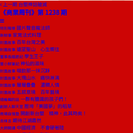
上一期
台塑神話破滅
《商業周刊》第 1238 期
國片聲音魔法師
特別報導
家常法式料理
新鮮事
百年台灣之美
封面故事
遠望聖山 心生嚮往
封面故事
學生王子
董事長嬉遊記
神仙的滋味
嘗小鮮筆記
啜飲那一抹沉靜
封面故事
大塊山水 痛快淋漓
封面故事
層層疊疊 濃稠人情
封面故事
五感意境 百年藝境
封面故事
一群有膽識的孩子們！
總編輯的話
壓垮「美國夢」的稻草
創辦人聊天室
開創新台塑 精神，此其時矣！
商場自慢塾
期待江湖肅然
去梯言
中國經濟 不會硬著陸
大師開講