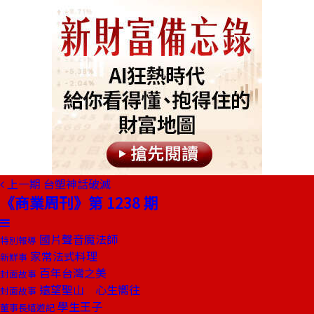
上一期
台塑神話破滅
《商業周刊》第 1238 期
國片聲音魔法師
特別報導
家常法式料理
新鮮事
百年台灣之美
封面故事
遠望聖山 心生嚮往
封面故事
學生王子
董事長嬉遊記