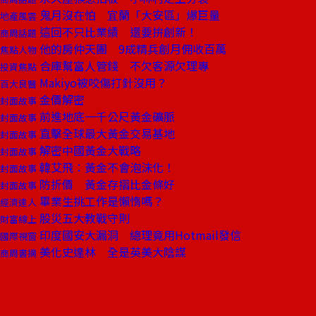
鬼月沒在怕 宜蘭「大安區」爆巨量
地產風雲
這回不只比業績 還要拚創新！
商周話題
他的房仲天團 9成精兵創月佣收百萬
焦點人物
合庫幫富人管錢 不欠客源欠理專
投資焦點
Makiyo被咬傷打針沒用？
百大良醫
金價解密
封面故事
前進地底一千公尺黃金礦脈
封面故事
直擊全球最大黃金交易基地
封面故事
解密中國黃金大戰略
封面故事
韓艾飛：黃金不會泡沫化！
封面故事
防折價 黃金存摺比金條好
封面故事
畢業生挑工作是懶惰嗎？
經濟達人
股災五大教戰守則
財富線上
印度國安大漏洞 總理竟用Hotmail發信
國際視窗
美化史達林 全是英美大陰謀
商周書摘