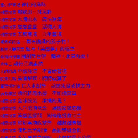
神仙的滋味
嘗小鮮筆記
啜飲那一抹沉靜
封面故事
大塊山水 痛快淋漓
封面故事
層層疊疊 濃稠人情
封面故事
五感意境 百年藝境
封面故事
一群有膽識的孩子們！
總編輯的話
壓垮「美國夢」的稻草
創辦人聊天室
開創新台塑 精神，此其時矣！
商場自慢塾
期待江湖肅然
去梯言
中國經濟 不會硬著陸
大師開講
美債解套，聽聽就算了
投資焦點
巨人求創新 該搶先發或拼主力
管理相對論
換招牌再出發 不如換菜單
店長學堂
全球股災 誰搞的鬼？
封面故事
大戶搶換現金 爆國家級危機
封面故事
美國濫發錢 闖禍還扮救世主
封面故事
印鈔票換假繁榮 越救越衰退
封面故事
復甦比預期慢 晶圓雙雄全倒
封面故事
永久屋猴急拍板 小林村走上分裂
商周話題