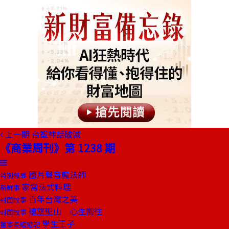
上一期
台塑神話破滅
《商業周刊》第 1238 期
國片聲音魔法師
特別報導
家常法式料理
新鮮事
百年台灣之美
封面故事
遠望聖山 心生嚮往
封面故事
學生王子
董事長嬉遊記