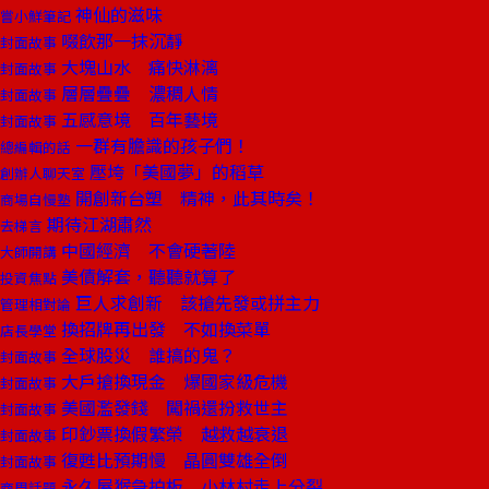
神仙的滋味
嘗小鮮筆記
啜飲那一抹沉靜
封面故事
大塊山水 痛快淋漓
封面故事
層層疊疊 濃稠人情
封面故事
五感意境 百年藝境
封面故事
一群有膽識的孩子們！
總編輯的話
壓垮「美國夢」的稻草
創辦人聊天室
開創新台塑 精神，此其時矣！
商場自慢塾
期待江湖肅然
去梯言
中國經濟 不會硬著陸
大師開講
美債解套，聽聽就算了
投資焦點
巨人求創新 該搶先發或拼主力
管理相對論
換招牌再出發 不如換菜單
店長學堂
全球股災 誰搞的鬼？
封面故事
大戶搶換現金 爆國家級危機
封面故事
美國濫發錢 闖禍還扮救世主
封面故事
印鈔票換假繁榮 越救越衰退
封面故事
復甦比預期慢 晶圓雙雄全倒
封面故事
永久屋猴急拍板 小林村走上分裂
商周話題