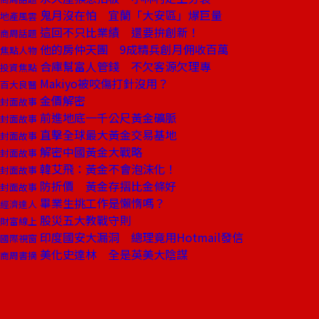
鬼月沒在怕 宜蘭「大安區」爆巨量
地產風雲
這回不只比業績 還要拚創新！
商周話題
他的房仲天團 9成精兵創月佣收百萬
焦點人物
合庫幫富人管錢 不欠客源欠理專
投資焦點
Makiyo被咬傷打針沒用？
百大良醫
金價解密
封面故事
前進地底一千公尺黃金礦脈
封面故事
直擊全球最大黃金交易基地
封面故事
解密中國黃金大戰略
封面故事
韓艾飛：黃金不會泡沫化！
封面故事
防折價 黃金存摺比金條好
封面故事
畢業生挑工作是懶惰嗎？
經濟達人
股災五大教戰守則
財富線上
印度國安大漏洞 總理竟用Hotmail發信
國際視窗
美化史達林 全是英美大陰謀
商周書摘