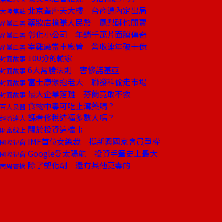
北京蓋摩天大樓 台商遭內定出局
大陸焦點
藥妝店搶賺人民幣 鳳梨酥也開賣
產業風雲
彰化小公司 年銷千萬片面膜傳奇
產業風雲
宰雞廠當車廠管 營收連年破十億
產業風雲
100分的輸家
封面故事
6大常勝法則 害慘諾基亞
封面故事
富士康緊抱老大 聯發科偷走市場
封面故事
最大企業落難 芬蘭竟敢不救
封面故事
食物中毒可吃止瀉藥嗎？
百大良醫
課奢侈稅造福多數人嗎？
經濟達人
關於投資這檔事
財富線上
IMF首位女總裁 挺新興國家會員爭權
國際視窗
Google愛太陽能 投資手筆史上最大
國際視窗
除了塑化劑 還有其他更毒的
商周書摘