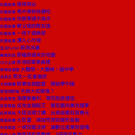
極味吧台
封面故事
老中青粉絲通吃
封面故事
快狠準絕不換手
封面故事
教父級的醇友誼
封面故事
一夜干俱樂部
封面故事
調入心坎裡
封面故事
跳海消暑
生活FLASH
那幅倒過來的地圖
編者的話
非洲的畢業典禮
CEO上線
大膽想，大膽做，錯中學
商場自慢塾
死灰一定會復燃
去梯言
歐美金融監督 開始學中國
大師開講
先做大或做強？
管理相對論
漲價衝獲利 等同危險捷徑
店長學堂
反攻金融股王 蔡宏圖向美找援軍
投資焦點
大陸沒頭寸調 台商返鄉狂貸美元
投資焦點
大巨蛋 將成荒謬的變形金剛
焦點新聞
一條恐龍法條 讓數位產業倒退嚕
科技風雲
微笑球后曾雅妮 3招搞定壓力
焦點人物