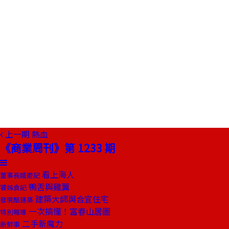
上一期
熱血
《商業周刊》第 1233 期
看上海人
董事長嬉遊記
鴨舌與雞翼
饕姊食記
建築大師與合宜住宅
發現酷建築
一次搞懂！富春山居圖
特別報導
二手新魔力
新鮮事