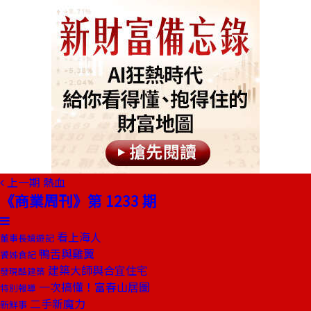
上一期
熱血
《商業周刊》第 1233 期
看上海人
董事長嬉遊記
鴨舌與雞翼
饕姊食記
建築大師與合宜住宅
發現酷建築
一次搞懂！富春山居圖
特別報導
二手新魔力
新鮮事