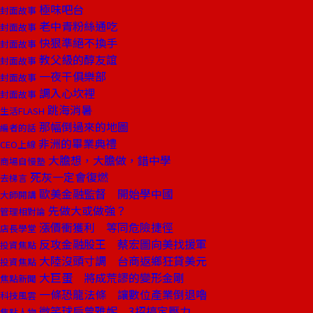
極味吧台
封面故事
老中青粉絲通吃
封面故事
快狠準絕不換手
封面故事
教父級的醇友誼
封面故事
一夜干俱樂部
封面故事
調入心坎裡
封面故事
跳海消暑
生活FLASH
那幅倒過來的地圖
編者的話
非洲的畢業典禮
CEO上線
大膽想，大膽做，錯中學
商場自慢塾
死灰一定會復燃
去梯言
歐美金融監督 開始學中國
大師開講
先做大或做強？
管理相對論
漲價衝獲利 等同危險捷徑
店長學堂
反攻金融股王 蔡宏圖向美找援軍
投資焦點
大陸沒頭寸調 台商返鄉狂貸美元
投資焦點
大巨蛋 將成荒謬的變形金剛
焦點新聞
一條恐龍法條 讓數位產業倒退嚕
科技風雲
微笑球后曾雅妮 3招搞定壓力
焦點人物