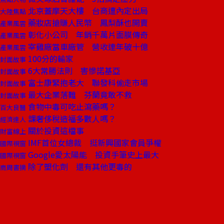
北京蓋摩天大樓 台商遭內定出局
大陸焦點
藥妝店搶賺人民幣 鳳梨酥也開賣
產業風雲
彰化小公司 年銷千萬片面膜傳奇
產業風雲
宰雞廠當車廠管 營收連年破十億
產業風雲
100分的輸家
封面故事
6大常勝法則 害慘諾基亞
封面故事
富士康緊抱老大 聯發科偷走市場
封面故事
最大企業落難 芬蘭竟敢不救
封面故事
食物中毒可吃止瀉藥嗎？
百大良醫
課奢侈稅造福多數人嗎？
經濟達人
關於投資這檔事
財富線上
IMF首位女總裁 挺新興國家會員爭權
國際視窗
Google愛太陽能 投資手筆史上最大
國際視窗
除了塑化劑 還有其他更毒的
商周書摘