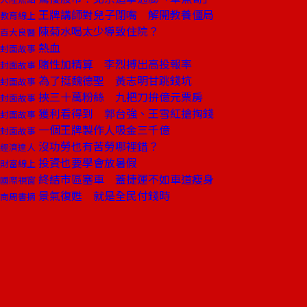
王牌講師對兒子閉嘴 解開教養僵局
教育線上
陳菊水喝太少導致住院？
百大良醫
熱血
封面故事
賭性加精算 李烈搏出高投報率
封面故事
為了挺魏德聖 黃志明甘跳錢坑
封面故事
挾三十萬粉絲 九把刀拚億元票房
封面故事
獲利看得到 郭台強、王雪紅搶掏錢
封面故事
一個王牌製作人吸金三千億
封面故事
沒功勞也有苦勞哪裡錯？
經濟達人
投資也要學會放暑假
財富線上
終結市區塞車 蓋捷運不如車道瘦身
國際視窗
景氣復甦 就是全民付錢時
商周書摘