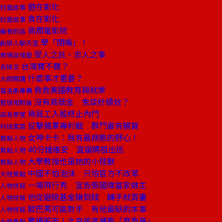
遊在彰化
封面故事
食在彰化
封面故事
商周電影院
編者的話
學「閉嘴」！
創辦人聊天室
受人之託，忠人之事
商場自慢塾
台灣寶不寶？
去梯言
什麼事才重要？
大師開講
救救美國教育與就業
葛洛斯專欄
沒有高獎金 免談好績效？
管理相對論
揪員工入股終止內鬥
店長學堂
反擊蘋果專利戰 群鬥最有勝算
科技風雲
女神卡卡：我有最病態的野心！
焦點人物
40分鐘維安 直逼媽祖出巡
焦點人物
大學教授也是她的小怪獸
焦點人物
中國不怕泡沫 只怕官方不改革
大陸焦點
一場飛行秀 宣告張國煒當家做主
人物特寫
他從避險基金賺到錢 轉手就買畫
人物特寫
歐巴馬可能對手 有他最缺的本事
人物特寫
驚擾股市！北京追拿通膨「章魚哥」
大陸焦點