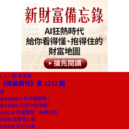
上一期
新富農
《商業周刊》第 1232 期
挖係國寶哩！
董事長嬉遊記
天空中的海鮮
嘗小鮮筆記
要懂首爾 先瘋派對
風尚之旅
浪漫情人塔
新鮮事
彰化39美
封面故事