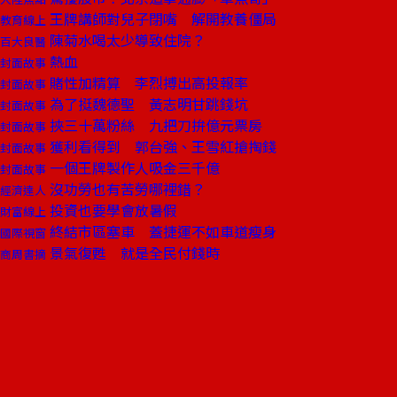
王牌講師對兒子閉嘴 解開教養僵局
教育線上
陳菊水喝太少導致住院？
百大良醫
熱血
封面故事
賭性加精算 李烈搏出高投報率
封面故事
為了挺魏德聖 黃志明甘跳錢坑
封面故事
挾三十萬粉絲 九把刀拚億元票房
封面故事
獲利看得到 郭台強、王雪紅搶掏錢
封面故事
一個王牌製作人吸金三千億
封面故事
沒功勞也有苦勞哪裡錯？
經濟達人
投資也要學會放暑假
財富線上
終結市區塞車 蓋捷運不如車道瘦身
國際視窗
景氣復甦 就是全民付錢時
商周書摘