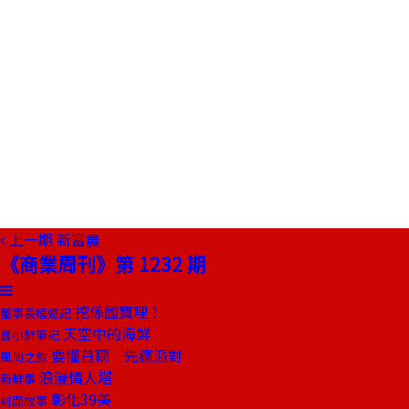
上一期
新富農
《商業周刊》第 1232 期
挖係國寶哩！
董事長嬉遊記
天空中的海鮮
嘗小鮮筆記
要懂首爾 先瘋派對
風尚之旅
浪漫情人塔
新鮮事
彰化39美
封面故事