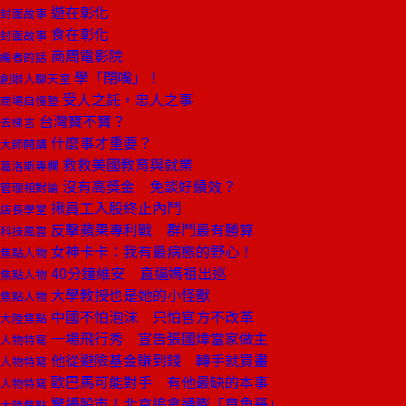
遊在彰化
封面故事
食在彰化
封面故事
商周電影院
編者的話
學「閉嘴」！
創辦人聊天室
受人之託，忠人之事
商場自慢塾
台灣寶不寶？
去梯言
什麼事才重要？
大師開講
救救美國教育與就業
葛洛斯專欄
沒有高獎金 免談好績效？
管理相對論
揪員工入股終止內鬥
店長學堂
反擊蘋果專利戰 群鬥最有勝算
科技風雲
女神卡卡：我有最病態的野心！
焦點人物
40分鐘維安 直逼媽祖出巡
焦點人物
大學教授也是她的小怪獸
焦點人物
中國不怕泡沫 只怕官方不改革
大陸焦點
一場飛行秀 宣告張國煒當家做主
人物特寫
他從避險基金賺到錢 轉手就買畫
人物特寫
歐巴馬可能對手 有他最缺的本事
人物特寫
驚擾股市！北京追拿通膨「章魚哥」
大陸焦點