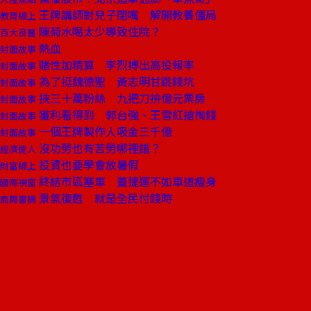
王牌講師對兒子閉嘴 解開教養僵局
教育線上
陳菊水喝太少導致住院？
百大良醫
熱血
封面故事
賭性加精算 李烈搏出高投報率
封面故事
為了挺魏德聖 黃志明甘跳錢坑
封面故事
挾三十萬粉絲 九把刀拚億元票房
封面故事
獲利看得到 郭台強、王雪紅搶掏錢
封面故事
一個王牌製作人吸金三千億
封面故事
沒功勞也有苦勞哪裡錯？
經濟達人
投資也要學會放暑假
財富線上
終結市區塞車 蓋捷運不如車道瘦身
國際視窗
景氣復甦 就是全民付錢時
商周書摘