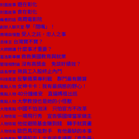
遊在彰化
封面故事
食在彰化
封面故事
商周電影院
編者的話
學「閉嘴」！
創辦人聊天室
受人之託，忠人之事
商場自慢塾
台灣寶不寶？
去梯言
什麼事才重要？
大師開講
救救美國教育與就業
葛洛斯專欄
沒有高獎金 免談好績效？
管理相對論
揪員工入股終止內鬥
店長學堂
反擊蘋果專利戰 群鬥最有勝算
科技風雲
女神卡卡：我有最病態的野心！
焦點人物
40分鐘維安 直逼媽祖出巡
焦點人物
大學教授也是她的小怪獸
焦點人物
中國不怕泡沫 只怕官方不改革
大陸焦點
一場飛行秀 宣告張國煒當家做主
人物特寫
他從避險基金賺到錢 轉手就買畫
人物特寫
歐巴馬可能對手 有他最缺的本事
人物特寫
驚擾股市！北京追拿通膨「章魚哥」
大陸焦點