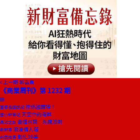
上一期
新富農
《商業周刊》第 1232 期
挖係國寶哩！
董事長嬉遊記
天空中的海鮮
嘗小鮮筆記
要懂首爾 先瘋派對
風尚之旅
浪漫情人塔
新鮮事
彰化39美
封面故事