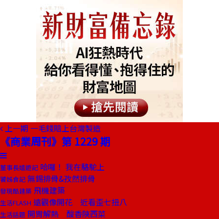
上一期
一毛錢賠上台灣製造
《商業周刊》第 1229 期
哈囉！ 我在駱駝上
董事長嬉遊記
無錫排骨&孜然排骨
饕姊食記
飛機建築
發現酷建築
遠觀像開花 近看歪七扭八
生活FLASH
開胃解熱 酸香陝西菜
生活話題