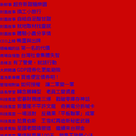
超夯新甜糖樂園
新鮮事
換工小旅行
封面故事
自給自足酸甘甜
封面故事
就地取材找靈感
封面故事
體驗小農分享情
封面故事
鴨蛋與出牌
CEO上線
第一名的代價
總編輯的話
台灣社會集體失智
商場自慢塾
有了警覺，就該行動
去梯言
GDP證券化更能避險
大師開講
買進便宜債券吧！
葛洛斯專欄
如何授權 讓二軍變一軍
管理相對論
轉念勝轉型 老員工變資產
店長學堂
宏碁財務連三爆 戳破零庫存神話
科技風雲
郭董擺不平許文龍 奇美電分拆喊卡
科技風雲
一場派對 反蘋果「平板聯軍」成軍
科技風雲
尬賈伯斯 王雪紅再造新秘密武器
科技風雲
星國老闆換管道 繼續來台撈金
投資焦點
奢侈稅風暴100天 銷售王致勝心法
地產風雲