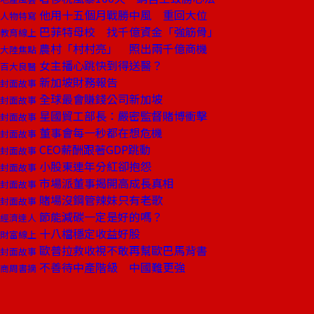
他用十五個月戰勝中風 重回大位
人物特寫
巴菲特母校 找千億資金「強筋骨」
教育線上
農村「村村亮」 照出兩千億商機
大陸焦點
女主播心跳快到得送醫？
百大良醫
新加坡財務報告
封面故事
全球最會賺錢公司新加坡
封面故事
星國貿工部長：嚴密監督賭博衝擊
封面故事
董事會每一秒都在想危機
封面故事
CEO薪酬跟著GDP跳動
封面故事
小股東連年分紅卻抱怨
封面故事
市場派董事揭開高成長真相
封面故事
賭場沒鋼管辣妹只有老歌
封面故事
節能減碳一定是好的嗎？
經濟達人
十八檔穩定收益好股
財富線上
歐普拉救收視不敢再幫歐巴馬背書
封面故事
不善待中產階級 中國難更強
商周書摘