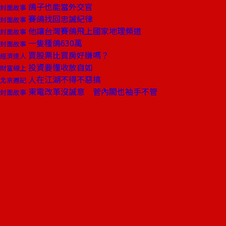
鴿子也能當外交官
封面故事
賽鴿找回忠誠紀律
封面故事
他讓台灣賽鴿飛上國家地理頻道
封面故事
一隻種鴿630萬
封面故事
買股票比買房好賺嗎？
經濟達人
投資要懂收放自如
財富線上
人在江湖不得不惡搞
北京週記
東電改革沒誠意 菅內閣也袖手不管
封面故事