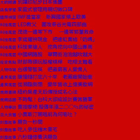
別讓印尼步日本後塵
大師開講
家庭式管理用親切做口碑
店長學堂
IMF誰當家 新興國家槓上歐美
國際視窗
LED教父 圍攻泰谷光電四部曲
科技風雲
茂德一邊等下市 一邊等郭董救命
科技風雲
李焜耀拚現金 把達虹賣給「奶媽」
科技風雲
科技業搶人 挖角挖向中國山寨商
科技風雲
中國網路股 華爾街泡泡越吹越大
科技風雲
財部帶頭玩股權槓桿 吃相太難看
投資焦點
台版黎智英 把最窮客人變貴人
人物特寫
賺慢錢打底六十年 老藥廠開始衝
產業風雲
從瀕臨倒閉 變年營收上億美妝網
產業風雲
紐約房產天后傳授成名心法
商周書摘
不時髦！台科大卻成設計賽常勝軍
商周話題
賣按摩椅 股價年漲二○○％的秘密
人物專訪
小賈斯汀開唱前為何嘔吐？
百大良醫
勝負一秒間
封面故事
吃人參住檜木豪宅
封面故事
六秒鐘修養決勝負
封面故事