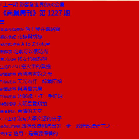
上一期
影響全世界的60公里
《商業周刊》第 1227 期
喂！我在嘉峪關
董事長嬉遊記
花椒與胡椒
饕姊食記
A to Z小木屋
發現酷建築
吃素可以很時尚
新鮮事
修女也瘋旗袍
生活話題
搭火車的扁擔
生活FLASH
台灣圖書館之母
封面故事
天光為伴 綠葉陪讀
封面故事
與清風共居
封面故事
她86歲，打一手好球
封面故事
大明星愛窺拍
特別報導
台灣的天空
編者的話
沒有大學文憑的日子
CEO上線
政府改造剛跨出第一步—政府改造建言之一
商場自慢塾
信用，是需要保養的
去梯言