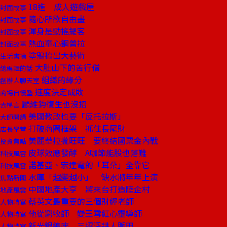
18進 成人遊戲屋
封面故事
隨心所欲自由畫
封面故事
渾身是勁搖擺客
封面故事
熱血童心鋼普拉
封面故事
塗鴉搞出大藝術
生活書摘
大肚山下的苦行僧
總編輯的話
組織的緣分
創辦人聊天室
速度決定成敗
商場自慢塾
顧維鈞復生也沒招
去梯言
美國教改也要「反托拉斯」
大師開講
打破商圈框架 抓住長尾財
店長學堂
美麗華拉攏旺旺 要終結國票金內戰
投資焦點
皮球效應發酵 A咖節能股也落難
科技風雲
諾基亞、宏達電的「耳朵」全靠它
科技風雲
水庫「越變越小」 缺水將年年上演
焦點新聞
中國地產大亨 將來台打造陸企村
地產風雲
蔡英文最重要的三個財經老師
人物特寫
他從窮牧師 變王雪紅心靈導師
人物特寫
新光銀總座 三招深耕人脈田
人物特寫