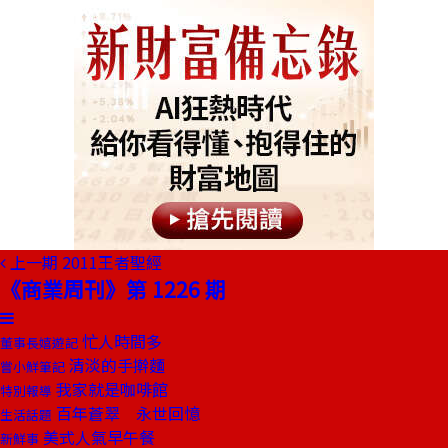
上一期
2011王者聖經
《商業周刊》第 1226 期
忙人時間多
董事長嬉遊記
清淡的手擀麵
嘗小鮮筆記
我家就是咖啡館
特別報導
百年蒼翠 永世回憶
生活話題
美式人氣早午餐
新鮮事