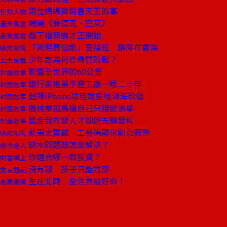
兩位媽媽教銷售天王的事
焦點人物
揭開《賽德克‧巴萊》
產業風雲
戲下檔商機才正開始
產業風雲
「索尼賈伯斯」要接班 路障在雲端
國際視窗
少年郎為何也骨質疏鬆？
百大良醫
影響全世界的60公里
封面故事
銀行家進黑手窟工廠一睡二十年
封面故事
超薄iPhone功臣敢拒絕鴻海砍價
封面故事
機械業孤鳥逼自己只接歐洲單
封面故事
獎金我在發人才卻跑去聯發科
封面故事
蘋果太震撼 工藝德國拚創意服務
國際視窗
缺水問題該怎麼解決？
經濟達人
你適合哪一款投資？
財富線上
沒有錢 孩子只能姓邵
北京週記
生在北韓 全世界最好命！
商周書摘