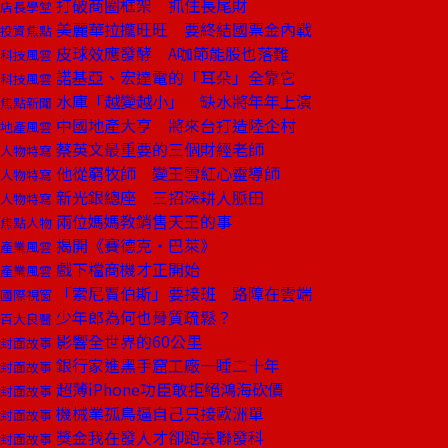
打破商圈框架 抓住長尾財
店長學堂
美麗華拉攏旺旺 要終結國票金內戰
投資焦點
皮球效應發酵 A咖節能股也落難
科技風雲
諾基亞、宏達電的「耳朵」全靠它
科技風雲
水庫「越變越小」 缺水將年年上演
焦點新聞
中國地產大亨 將來台打造陸企村
地產風雲
蔡英文最重要的三個財經老師
人物特寫
他從窮牧師 變王雪紅心靈導師
人物特寫
新光銀總座 三招深耕人脈田
人物特寫
兩位媽媽教銷售天王的事
焦點人物
揭開《賽德克‧巴萊》
產業風雲
戲下檔商機才正開始
產業風雲
「索尼賈伯斯」要接班 路障在雲端
國際視窗
少年郎為何也骨質疏鬆？
百大良醫
影響全世界的60公里
封面故事
銀行家進黑手窟工廠一睡二十年
封面故事
超薄iPhone功臣敢拒絕鴻海砍價
封面故事
機械業孤鳥逼自己只接歐洲單
封面故事
獎金我在發人才卻跑去聯發科
封面故事