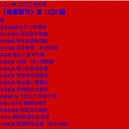
上一期
2011王者聖經
《商業周刊》第 1226 期
忙人時間多
董事長嬉遊記
清淡的手擀麵
嘗小鮮筆記
我家就是咖啡館
特別報導
百年蒼翠 永世回憶
生活話題
美式人氣早午餐
新鮮事
18進 成人遊戲屋
封面故事
隨心所欲自由畫
封面故事
渾身是勁搖擺客
封面故事
熱血童心鋼普拉
封面故事
塗鴉搞出大藝術
生活書摘
大肚山下的苦行僧
總編輯的話
組織的緣分
創辦人聊天室
速度決定成敗
商場自慢塾
顧維鈞復生也沒招
去梯言
美國教改也要「反托拉斯」
大師開講