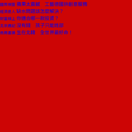
蘋果太震撼 工藝德國拚創意服務
國際視窗
缺水問題該怎麼解決？
經濟達人
你適合哪一款投資？
財富線上
沒有錢 孩子只能姓邵
北京週記
生在北韓 全世界最好命！
商周書摘