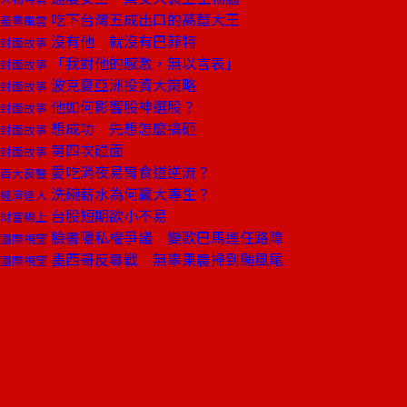
吃下台灣五成出口的萵苣大王
產業風雲
沒有他 就沒有巴菲特
封面故事
「我對他的感激，無以言表」
封面故事
波克夏亞洲投資大策略
封面故事
他如何影響股神選股？
封面故事
想成功 先想怎麼搞砸
封面故事
第四次碰面
封面故事
愛吃消夜易胃食道逆流？
百大良醫
洗碗薪水為何贏大專生？
經濟達人
台股短期欲小不易
財富線上
臉書隱私權爭議 變歐巴馬連任路障
國際視窗
墨西哥反毒戰 無辜果農掃到颱風尾
國際視窗