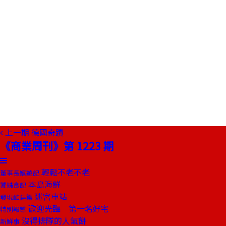
上一期
德國奇蹟
《商業周刊》第 1223 期
輕鬆不老不老
董事長嬉遊記
本島海鮮
饕姊食記
迷宮車站
發現酷建築
歡迎光臨 第一名好宅
特別報導
沒得排隊的人氣餅
新鮮事