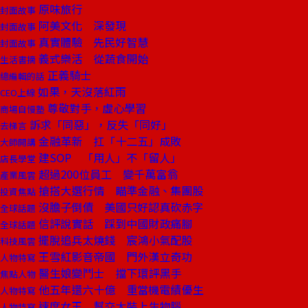
原味旅行
封面故事
阿美文化 深發現
封面故事
真實體驗 先民好智慧
封面故事
義式樂活 從蔬食開始
生活書摘
正義騎士
總編輯的話
如果，天沒落紅雨
CEO上線
尊敬對手，虛心學習
商場自慢塾
訴求「同惡」，反失「同好」
去梯言
金融革新 扛「十二五」成敗
大師開講
建SOP 「用人」不「留人」
店長學堂
超過200位員工 變千萬富翁
產業風雲
搶搭大選行情 瞄準金融、集團股
投資焦點
沒膽子倒債 美國只好認真砍赤字
全球話題
信評說實話 踩到中國財政痛腳
全球話題
擺脫追兵太燒錢 宸鴻小氣配股
科技風雲
王雪紅影音帝國 門外漢立奇功
人物特寫
醫生娘變鬥士 擋下環評黑手
焦點人物
他五年還六十億 重當機電績優生
人物特寫
速度女王 幫交大裝上生物腦
人物特寫