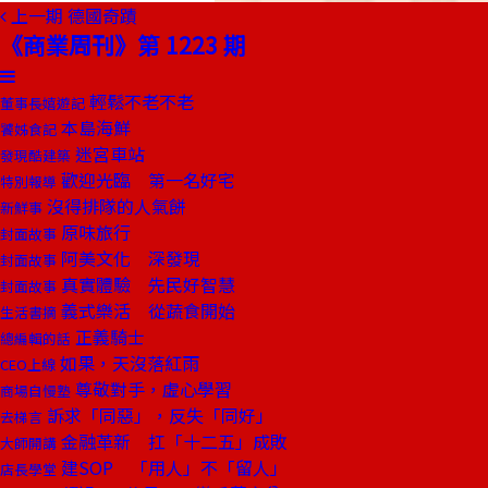
上一期
德國奇蹟
《商業周刊》第 1223 期
輕鬆不老不老
董事長嬉遊記
本島海鮮
饕姊食記
迷宮車站
發現酷建築
歡迎光臨 第一名好宅
特別報導
沒得排隊的人氣餅
新鮮事
原味旅行
封面故事
阿美文化 深發現
封面故事
真實體驗 先民好智慧
封面故事
義式樂活 從蔬食開始
生活書摘
正義騎士
總編輯的話
如果，天沒落紅雨
CEO上線
尊敬對手，虛心學習
商場自慢塾
訴求「同惡」，反失「同好」
去梯言
金融革新 扛「十二五」成敗
大師開講
建SOP 「用人」不「留人」
店長學堂