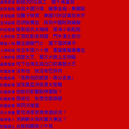
超過200位員工 變千萬富翁
產業風雲
搶搭大選行情 瞄準金融、集團股
投資焦點
沒膽子倒債 美國只好認真砍赤字
全球話題
信評說實話 踩到中國財政痛腳
全球話題
擺脫追兵太燒錢 宸鴻小氣配股
科技風雲
王雪紅影音帝國 門外漢立奇功
人物特寫
醫生娘變鬥士 擋下環評黑手
焦點人物
他五年還六十億 重當機電績優生
人物特寫
速度女王 幫交大裝上生物腦
人物特寫
吃下台灣五成出口的萵苣大王
產業風雲
沒有他 就沒有巴菲特
封面故事
「我對他的感激，無以言表」
封面故事
波克夏亞洲投資大策略
封面故事
他如何影響股神選股？
封面故事
想成功 先想怎麼搞砸
封面故事
第四次碰面
封面故事
愛吃消夜易胃食道逆流？
百大良醫
洗碗薪水為何贏大專生？
經濟達人
台股短期欲小不易
財富線上