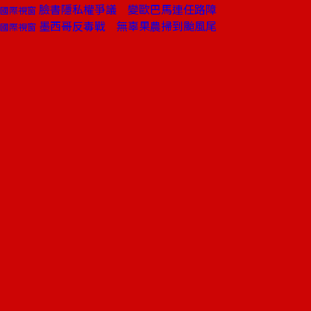
臉書隱私權爭議 變歐巴馬連任路障
國際視窗
墨西哥反毒戰 無辜果農掃到颱風尾
國際視窗