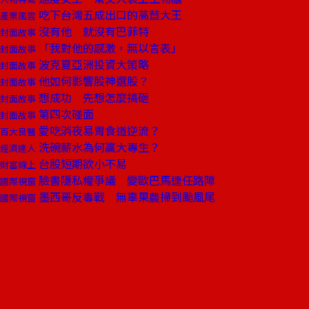
吃下台灣五成出口的萵苣大王
產業風雲
沒有他 就沒有巴菲特
封面故事
「我對他的感激，無以言表」
封面故事
波克夏亞洲投資大策略
封面故事
他如何影響股神選股？
封面故事
想成功 先想怎麼搞砸
封面故事
第四次碰面
封面故事
愛吃消夜易胃食道逆流？
百大良醫
洗碗薪水為何贏大專生？
經濟達人
台股短期欲小不易
財富線上
臉書隱私權爭議 變歐巴馬連任路障
國際視窗
墨西哥反毒戰 無辜果農掃到颱風尾
國際視窗