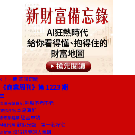
上一期
德國奇蹟
《商業周刊》第 1223 期
輕鬆不老不老
董事長嬉遊記
本島海鮮
饕姊食記
迷宮車站
發現酷建築
歡迎光臨 第一名好宅
特別報導
沒得排隊的人氣餅
新鮮事