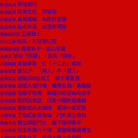
原味旅行
封面故事
阿美文化 深發現
封面故事
真實體驗 先民好智慧
封面故事
義式樂活 從蔬食開始
生活書摘
正義騎士
總編輯的話
如果，天沒落紅雨
CEO上線
尊敬對手，虛心學習
商場自慢塾
訴求「同惡」，反失「同好」
去梯言
金融革新 扛「十二五」成敗
大師開講
建SOP 「用人」不「留人」
店長學堂
超過200位員工 變千萬富翁
產業風雲
搶搭大選行情 瞄準金融、集團股
投資焦點
沒膽子倒債 美國只好認真砍赤字
全球話題
信評說實話 踩到中國財政痛腳
全球話題
擺脫追兵太燒錢 宸鴻小氣配股
科技風雲
王雪紅影音帝國 門外漢立奇功
人物特寫
醫生娘變鬥士 擋下環評黑手
焦點人物
他五年還六十億 重當機電績優生
人物特寫
速度女王 幫交大裝上生物腦
人物特寫