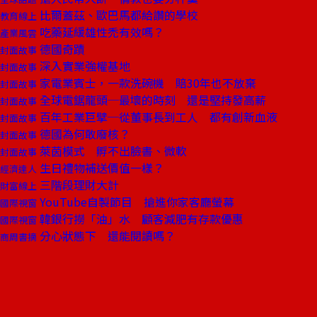
比爾蓋茲、歐巴馬都給讚的學校
教育線上
吃藥延緩雄性禿有效嗎？
產業風雲
德國奇蹟
封面故事
深入實業強權基地
封面故事
家電業賓士，一款洗碗機 賠30年也不放棄
封面故事
全球電鋸龍頭─最壞的時刻 還是堅持發高薪
封面故事
百年工業巨擘─從董事長到工人 都有創新血液
封面故事
德國為何敢廢核？
封面故事
萊茵模式 孵不出臉書、微軟
封面故事
生日禮物補送價值一樣？
經濟達人
三階段理財大計
財富線上
YouTube自製節目 搶進你家客廳螢幕
國際視窗
韓銀行撈「油」水 顧客減肥有存款優惠
國際視窗
分心狀態下 還能閱讀嗎？
商周書摘