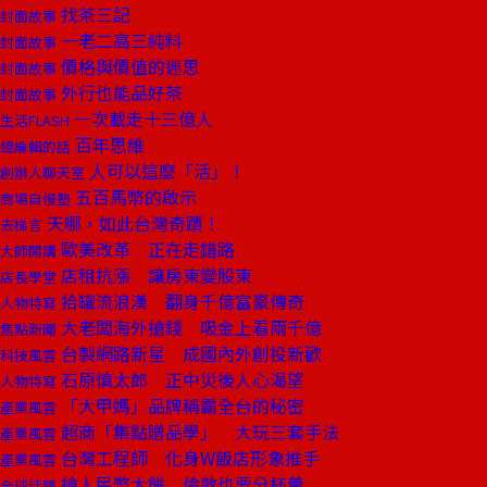
找茶三記
封面故事
一老二高三純料
封面故事
價格與價值的迷思
封面故事
外行也能品好茶
封面故事
一次載走十三億人
生活FLASH
百年思維
總編輯的話
人可以這麼「活」！
創辦人聊天室
五百馬幣的啟示
商場自慢塾
天哪，如此台灣奇蹟！
去梯言
歐美改革 正在走錯路
大師開講
店租抗漲 讓房東變股東
店長學堂
拾罐流浪漢 翻身千億富豪傳奇
人物特寫
大老闆海外搶錢 吸金上看兩千億
焦點新聞
台製網路新星 成國內外創投新歡
科技風雲
石原慎太郎 正中災後人心渴望
人物特寫
「大甲媽」品牌稱霸全台的秘密
產業風雲
超商「集點贈品學」 大玩三套手法
產業風雲
台灣工程師 化身W飯店形象推手
產業風雲
搶人民幣大餅 倫敦也要分杯羹
全球話題