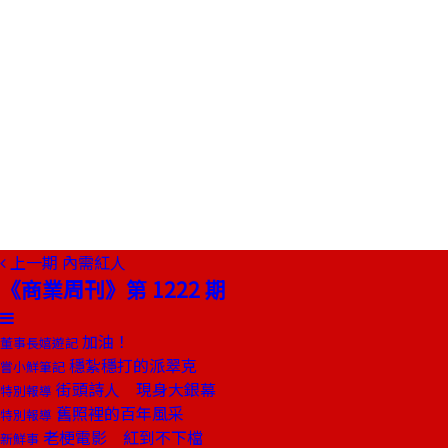
上一期
內需紅人
《商業周刊》第 1222 期
加油！
董事長嬉遊記
穩紮穩打的派翠克
嘗小鮮筆記
街頭詩人 現身大銀幕
特別報導
舊照裡的百年風采
特別報導
老梗電影 紅到不下檔
新鮮事